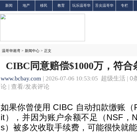
新闻
地产
移民
教育
玩乐温哥华
舌尖温哥华
专栏
温哥华港湾
>
新闻中心
>
正文
CIBC同意赔偿$1000万，符
www.bcbay.com
| 2026-07-06 10:53:05 超级生活 |
0
论 |
查看/发表评论
如果你曾使用 CIBC 自动扣款缴账（Pre-a
it），并因为账户余额不足（NSF，Non-Su
s）被多次收取手续费，可能很快就