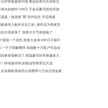
拿大护照免签回中国 看似丝滑30天却有五
诗省夫妇独中7500万 不急买豪宅想先环游
家遣返！旅游签“黑”在列治文 开店续签
温船难华人船长年仅23岁, 移民后为养家弃
级厄尔尼诺来了 加拿大天气彻底疯了
狠!美国一个动作,加拿大未来10年日子都不
IBC一千万和解费用 加国数十万客户可自动
假回来发现树没了 西温豪宅区邻里爆发大
惊！阿省途径BC的新油管将穿过大温
人在首都机场海关出境携带31万加元现金被