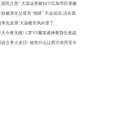
居民注意! 大温这里被$437亿加币巨资砸
个娃被亲生父母关"地狱":不会说话,活在粪
西率先反弹 大温楼市风向变了
拿大今夜无眠! C罗VS魔笛诸神黄昏生死战
州设立李小龙日! 他凭什么让西方崇拜至今