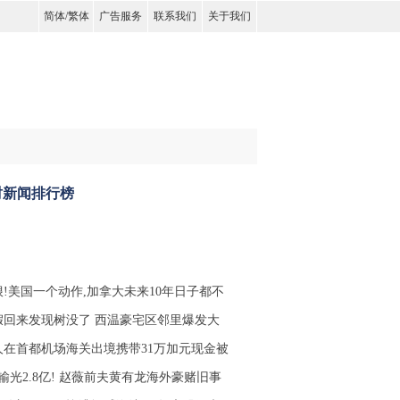
简体
/
繁体
广告服务
联系我们
关于我们
时新闻排行榜
狠!美国一个动作,加拿大未来10年日子都不
假回来发现树没了 西温豪宅区邻里爆发大
人在首都机场海关出境携带31万加元现金被
输光2.8亿! 赵薇前夫黄有龙海外豪赌旧事