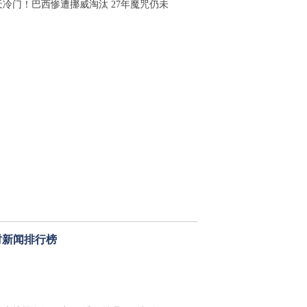
天冷门！巴西惨遭挪威淘汰 27年魔咒仍未
时新闻排行榜