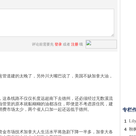
评论前需要先
登录
或者
注册
哦
这管道建的太晚了，另外川大嘴巴说了，美国不缺加拿大油，
，这条线路不仅仅长度远超南下去德州，还必须经过无数溪流
油管里的原本就黏糊糊的油都冻住，即便是不考虑原住民，建
克消费市场太少，两个省人口加一起还远低于德州。
专栏
1
Lil
4
秋
资金市场技术加拿大人生活水平将急剧下降一半多，加拿大各