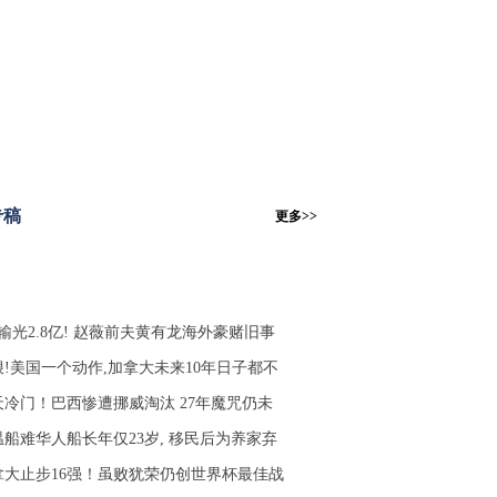
专稿
更多>>
输光2.8亿! 赵薇前夫黄有龙海外豪赌旧事
狠!美国一个动作,加拿大未来10年日子都不
天冷门！巴西惨遭挪威淘汰 27年魔咒仍未
温船难华人船长年仅23岁, 移民后为养家弃
拿大止步16强！虽败犹荣仍创世界杯最佳战