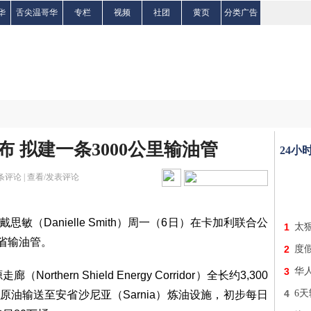
华
舌尖温哥华
专栏
视频
社团
黄页
分类广告
 拟建一条3000公里输油管
24小
条评论 |
查看/发表评论
戴思敏（Danielle Smith）周一（6日）在卡加利联合公
1
太
省输油管。
2
度
3
华
hern Shield Energy Corridor）全长约3,300
4
6天
，把原油输送至安省沙尼亚（Sarnia）炼油设施，初步每日