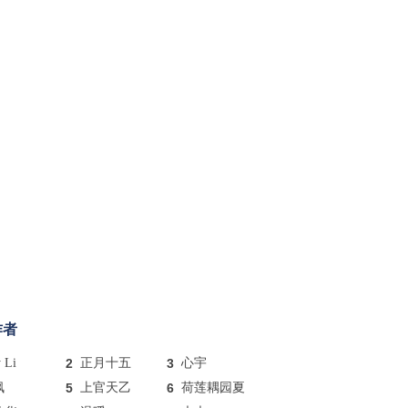
作者
y Li
2
正月十五
3
心宇
枫
5
上官天乙
6
荷莲耦园夏