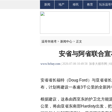
新闻
地产
移民
教育
玩乐温哥
温哥华港湾
>
新闻中心
>
正文
安省与阿省联合宣布
www.bcbay.com
| 2026-07-06 10:49:58 加拿大都市网 |
4
安省省长福特（Doug Ford）与亚省省长
布，计划将建设一条逾3千公里的全新跨
根据建议，这条由西至东的护卫北方能源走廊（Nort
公里，将由亚省东南部Hardisty出发