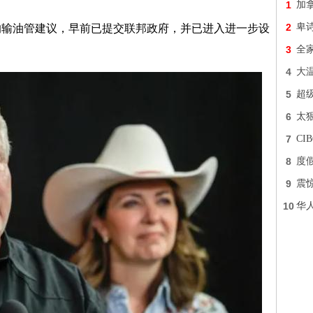
1
加
2
卑
的输油管建议，早前已提交联邦政府，并已进入进一步设
3
全
4
大
5
超
6
太
7
C
8
度
9
震
10
华