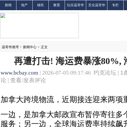
新闻
地产
移民
教育
玩乐温哥华
舌尖温哥华
专栏
温哥华港湾
>
新闻中心
>
正文
再遭打击! 海运费暴涨80%,
www.bcbay.com
| 2026-07-05 09:17:46 约克论坛 |
1
论 |
查看/发表评论
加拿大跨境物流，近期接连迎来两项
一边，是加拿大邮政宣布暂停寄往多
服务；另一边，全球海运费率持续飙