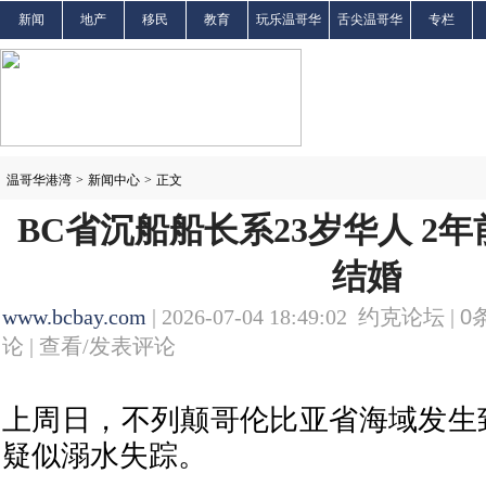
新闻
地产
移民
教育
玩乐温哥华
舌尖温哥华
专栏
温哥华港湾
>
新闻中心
>
正文
BC省沉船船长系23岁华人 2
结婚
www.bcbay.com
| 2026-07-04 18:49:02 约克论坛 |
0
论 |
查看/发表评论
上周日，不列颠哥伦比亚省海域发生
疑似溺水失踪。