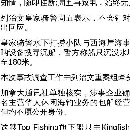
知情，随即挂断;周五再致电，始终无
列治文皇家骑警周五表示，不会针对L
出回应。
皇家骑警水下打捞小队与西海岸海
呐设备搜寻沉船，警方称船只沉没水域
至180米。
本次事故调查工作由列治文重案组牵
加拿大通讯社单独核实，涉事企业确为To
名主营华人休闲海钓业务的包船经
但均不愿公开身份。
这艘Top Fishing旗下船只由Kingf