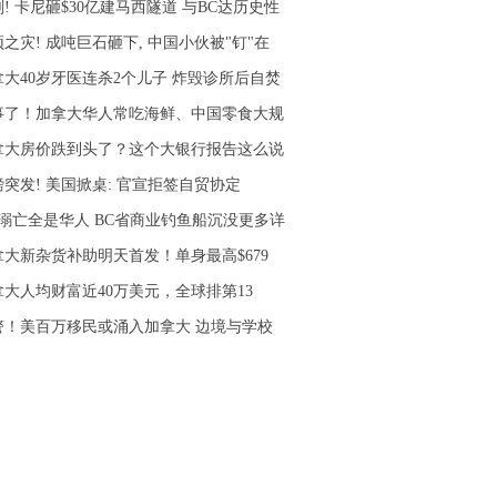
! 卡尼砸$30亿建马西隧道 与BC达历史性
之灾! 成吨巨石砸下, 中国小伙被"钉"在
拿大40岁牙医连杀2个儿子 炸毁诊所后自焚
事了！加拿大华人常吃海鲜、中国零食大规
拿大房价跌到头了？这个大银行报告这么说
磅突发! 美国掀桌: 官宣拒签自贸协定
人溺亡全是华人 BC省商业钓鱼船沉没更多详
拿大新杂货补助明天首发！单身最高$679
拿大人均财富近40万美元，全球排第13
警！美百万移民或涌入加拿大 边境与学校