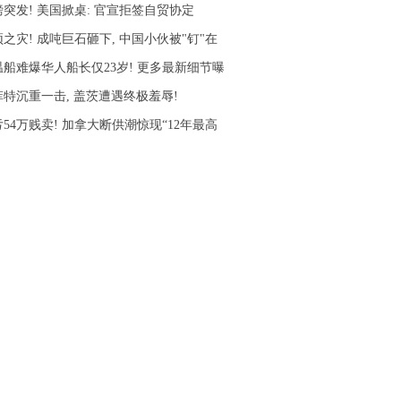
磅突发! 美国掀桌: 官宣拒签自贸协定
之灾! 成吨巨石砸下, 中国小伙被"钉"在
温船难爆华人船长仅23岁! 更多最新细节曝
菲特沉重一击, 盖茨遭遇终极羞辱!
54万贱卖! 加拿大断供潮惊现“12年最高