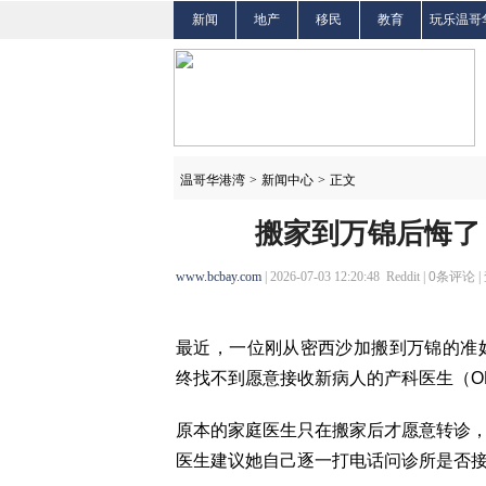
新闻
地产
移民
教育
玩乐温哥
温哥华港湾
>
新闻中心
>
正文
搬家到万锦后悔了
www.bcbay.com
| 2026-07-03 12:20:48 Reddit |
0
条评论 |
最近，一位刚从密西沙加搬到万锦的准妈妈在
终找不到愿意接收新病人的产科医生（O
原本的家庭医生只在搬家后才愿意转诊，
医生建议她自己逐一打电话问诊所是否