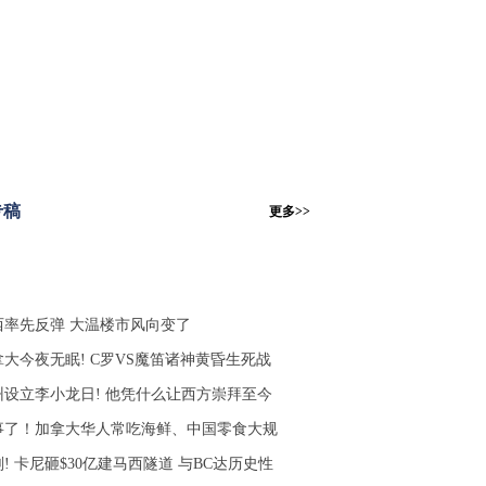
专稿
更多>>
西率先反弹 大温楼市风向变了
拿大今夜无眠! C罗VS魔笛诸神黄昏生死战
州设立李小龙日! 他凭什么让西方崇拜至今
事了！加拿大华人常吃海鲜、中国零食大规
! 卡尼砸$30亿建马西隧道 与BC达历史性