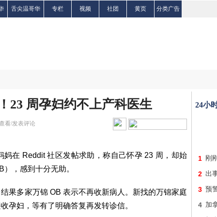
华
舌尖温哥华
专栏
视频
社团
黄页
分类广告
！23 周孕妇约不上产科医生
24小
查看/发表评论
 Reddit 社区发帖求助，称自己怀孕 23 周，却始
1
刚刚
B），感到十分无助。
2
出
3
预
结果多家万锦 OB 表示不再收新病人。新找的万锦家庭
4
加
接收孕妇，等有了明确答复再发转诊信。