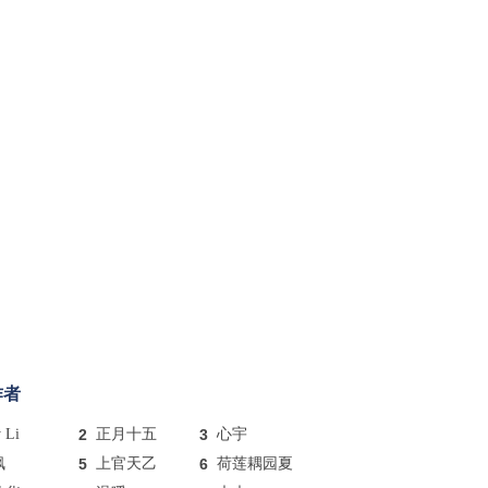
作者
y Li
2
正月十五
3
心宇
枫
5
上官天乙
6
荷莲耦园夏