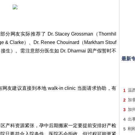
推荐了 Dr. Stacey Grossman（Thornhil
e & Clarke）、Dr. Renee Chouinard（Markham Stouf
ur（MSH 接生）。需注意部分医生如 Dr. Dharmai 因产假暂时不
最新
议直接到本地 walk-in clinic 当面请求协助，有
1
温
2
加
3
加
4
出
多区产科资源紧张，孕中后期搬家一定要提前安排好产检
5
刚刚
到医院只要符合入院条件，医院不会拒收，但过程可能更紧