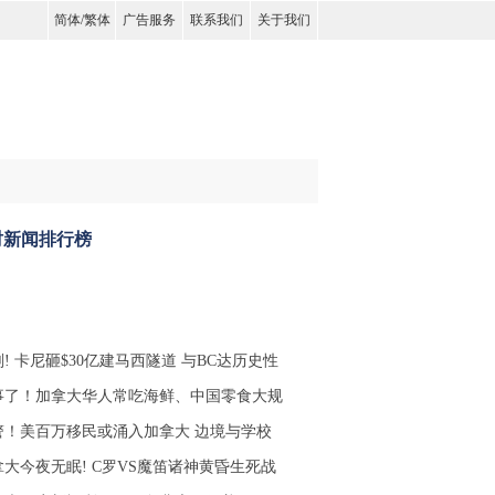
简体
/
繁体
广告服务
联系我们
关于我们
时新闻排行榜
! 卡尼砸$30亿建马西隧道 与BC达历史性
事了！加拿大华人常吃海鲜、中国零食大规
警！美百万移民或涌入加拿大 边境与学校
拿大今夜无眠! C罗VS魔笛诸神黄昏生死战