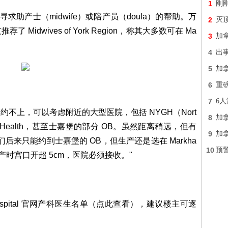
1
刚刚
求助产士（midwife）或陪产员（doula）的帮助。万
2
灭顶
idwives of York Region，称其大多数可在 Ma
3
加
4
出
5
加
6
重
7
6
约不上，可以考虑附近的大型医院，包括 NYGH（Nort
8
加
ackenzie Health，甚至士嘉堡的部分 OB。虽然距离稍远，但有
9
加
来只能约到士嘉堡的 OB，但生产还是选在 Markha
10
预
），只要临产时宫口开超 5cm，医院必须接收。"
lle Hospital 官网产科医生名单（点此查看），建议楼主可逐