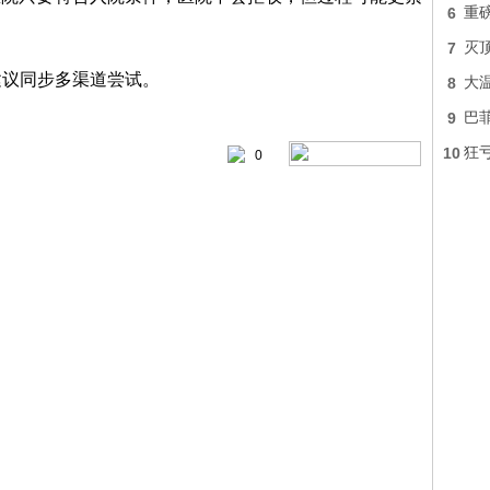
6
重
7
灭顶
建议同步多渠道尝试。
8
大
9
巴
10
狂亏
0