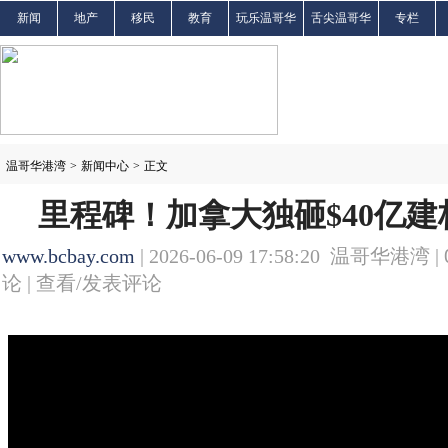
新闻
地产
移民
教育
玩乐温哥华
舌尖温哥华
专栏
温哥华港湾
>
新闻中心
>
正文
里程碑！加拿大独砸$40亿建
www.bcbay.com
| 2026-06-09 17:58:20 温哥华港湾 |
论 |
查看/发表评论