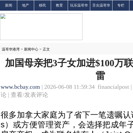
新闻
地产
移民
教育
玩乐温哥华
舌尖温哥华
专栏
温哥华港湾
>
新闻中心
>
正文
加国母亲把3子女加进$100万联
雷
www.bcbay.com
| 2026-06-08 11:59:34 financialpost 
论 |
查看/发表评论
很多加拿大家庭为了省下一笔遗嘱认证费（
s）或方便管理资产，会选择把成年