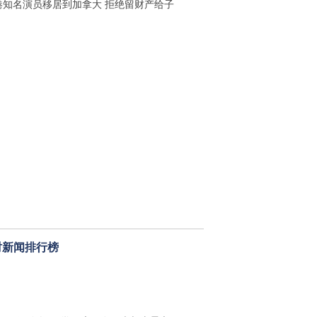
港知名演员移居到加拿大 拒绝留财产给子
时新闻排行榜