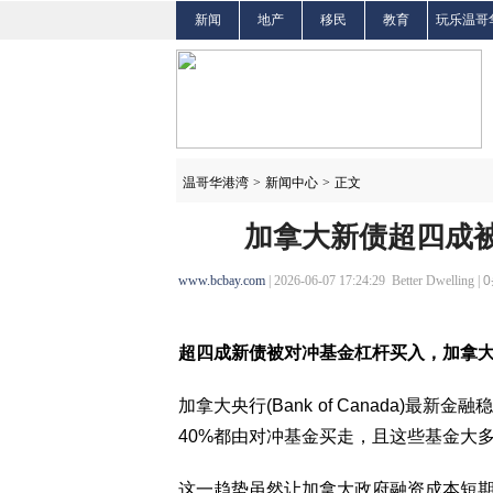
新闻
地产
移民
教育
玩乐温哥
温哥华港湾
>
新闻中心
>
正文
加拿大新债超四成被
www.bcbay.com
| 2026-06-07 17:24:29 Better Dwelling |
0
超四成新债被对冲基金杠杆买入，加拿
加拿大央行(Bank of Canada)
40%都由对冲基金买走，且这些基金大
这一趋势虽然让加拿大政府融资成本短