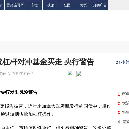
华
舌尖温哥华
专栏
视频
社团
黄页
分类广告
杠杆对冲基金买走 央行警告
24小
条评论 |
查看/发表评论
大央行发出风险警告
1
89
2
大
最新金融稳定报告披露，近年来加拿大政府新发行的国债中，超过
3
特
多通过短期借款加杠杆操作。
4
胃
期内更低、市场流动性更好，但央行明确警告，这也让整