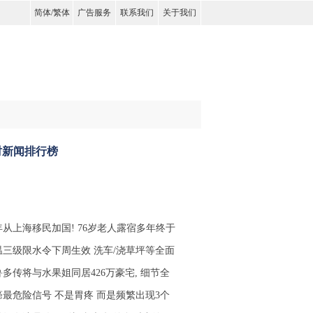
简体
/
繁体
广告服务
联系我们
关于我们
时新闻排行榜
年从上海移民加国! 76岁老人露宿多年终于
温三级限水令下周生效 洗车/浇草坪等全面
鲁多传将与水果姐同居426万豪宅, 细节全
癌最危险信号 不是胃疼 而是频繁出现3个