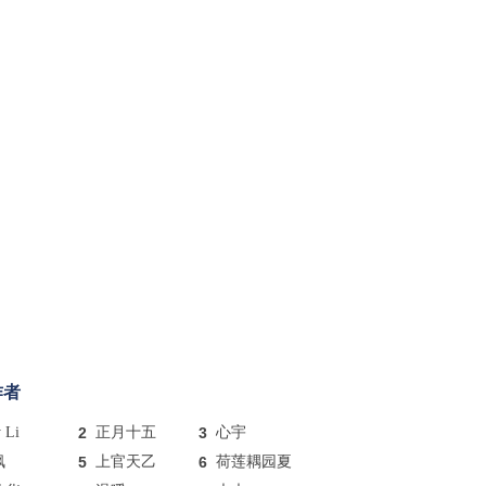
作者
y Li
2
正月十五
3
心宇
枫
5
上官天乙
6
荷莲耦园夏