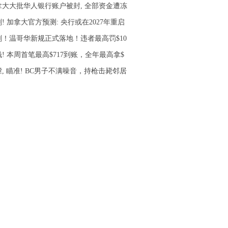
拿大大批华人银行账户被封, 全部资金遭冻
! 加拿大官方预测: 央行或在2027年重启
刚！温哥华新规正式落地！违者最高罚$10
! 本周首笔最高$717到账，全年最高拿$
, 瞄准! BC男子不满噪音，持枪击毙邻居