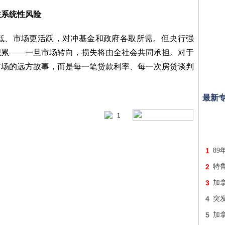
注系统性风险
低、市场更活跃，对冲基金和政府各取所需。但央行强
积累——一旦市场转向，损失将由全社会共同承担。对于
市场的远方故事，而是每一笔贷款利率、每一次房贷谈判
最新
1
1
89
2
特
3
加拿
4
突发
5
加