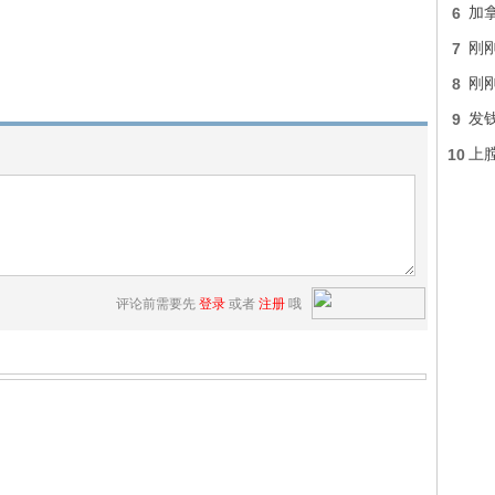
6
加
7
刚刚
8
刚
9
发钱
10
上膛
评论前需要先
登录
或者
注册
哦