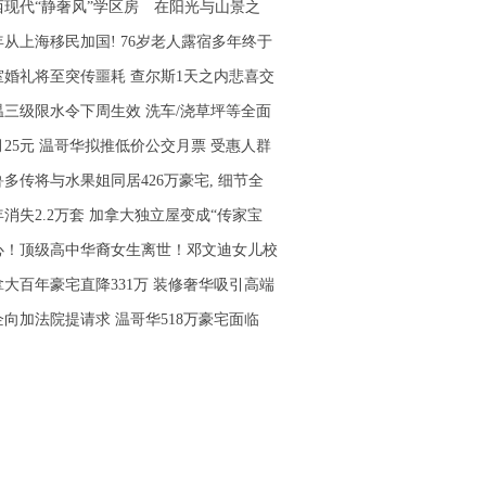
西现代“静奢风”学区房 在阳光与山景之
年从上海移民加国! 76岁老人露宿多年终于
室婚礼将至突传噩耗 查尔斯1天之内悲喜交
温三级限水令下周生效 洗车/浇草坪等全面
月25元 温哥华拟推低价公交月票 受惠人群
鲁多传将与水果姐同居426万豪宅, 细节全
年消失2.2万套 加拿大独立屋变成“传家宝
心！顶级高中华裔女生离世！邓文迪女儿校
拿大百年豪宅直降331万 装修奢华吸引高端
企向加法院提请求 温哥华518万豪宅面临