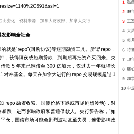
1
温
2
89
占比变化，资料来源：加拿大财政部、加拿大央行
3
王
4
大
旦爆发影响全社会
5
每
是"repo"(回购协议)等短期融资工具。所谓 repo，
6
特
抵押，获得隔夜或短期贷款，到期后再把资产买回来。央
7
10
 借款 5 年来已翻倍至 300 亿加元，仅过去一年就增长
8
痛
来自对冲基金。每天在加拿大进行的 repo 交易规模超过 1
9
加
10
中
 repo 融资收紧、国债价格下跌或市场剧烈波动)，对
格暴跌，进而影响政府和普通借款人。央行警告称，"如
速平仓，国债市场可能会剧烈波动甚至失灵，连带影响政