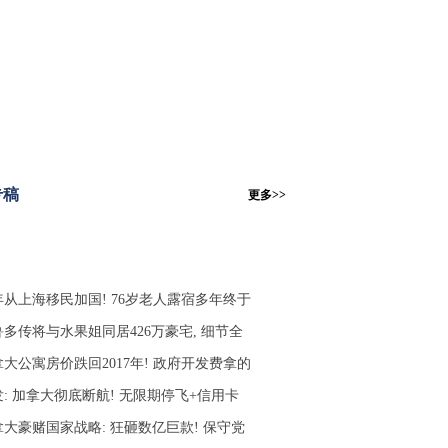
专稿
更多>>
年从上海移民加国! 76岁老人露宿多年终于
鲁多传将与水果姐同居426万豪宅, 细节全
大公寓房价跌回2017年! 政府开发费拿的
: 加拿大彻底断航! 无限期停飞+信用卡
拿大豪赌国家战略: 狂砸数亿巨款! 保守党