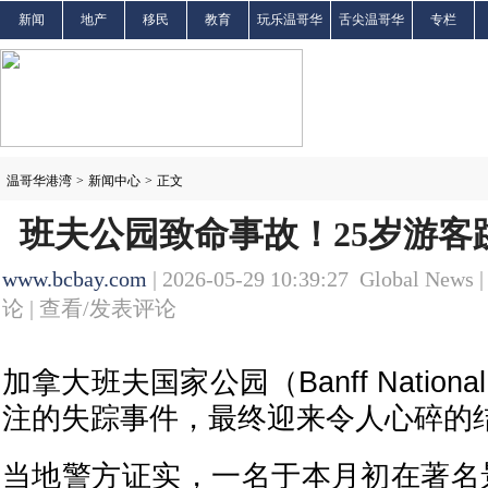
新闻
地产
移民
教育
玩乐温哥华
舌尖温哥华
专栏
温哥华港湾
>
新闻中心
>
正文
班夫公园致命事故！25岁游客
www.bcbay.com
| 2026-05-29 10:39:27 Global News 
论 |
查看/发表评论
加拿大班夫国家公园（Banff Nationa
注的失踪事件，最终迎来令人心碎的
当地警方证实，一名于本月初在著名景点 J