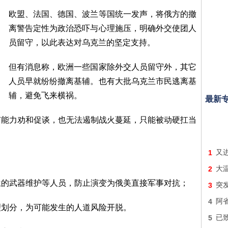
欧盟、法国、德国、波兰等国统一发声，将俄方的撤
离警告定性为政治恐吓与心理施压，明确外交使团人
员留守，以此表达对乌克兰的坚定支持。
但有消息称，欧洲一些国家除外交人员留守外，其它
人员早就纷纷撤离基辅。也有大批乌克兰市民逃离基
辅，避免飞来横祸。
最新
有能力劝和促谈，也无法遏制战火蔓延，只能被动硬扛当
1
又进
2
大
兰的武器维护等人员，防止演变为俄美直接军事对抗；
3
突
4
阿
理划分，为可能发生的人道风险开脱。
5
已致