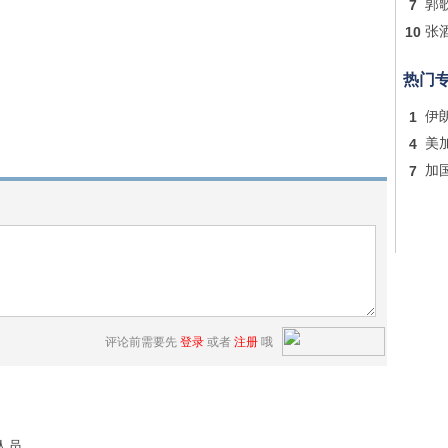
7
郭
10
张
热门
1
伊
4
美
7
加
评论前需要先
登录
或者
注册
哦
人员。