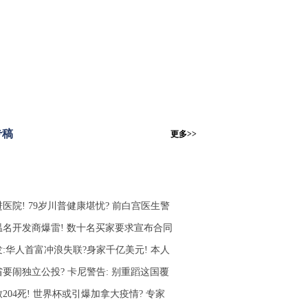
专稿
更多>>
医院! 79岁川普健康堪忧? 前白宫医生警
温名开发商爆雷! 数十名买家要求宣布合同
发:华人首富冲浪失联?身家千亿美元! 本人
省要闹独立公投? 卡尼警告: 别重蹈这国覆
204死! 世界杯或引爆加拿大疫情? 专家