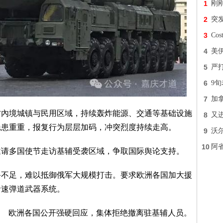
1
刚
2
突
3
Co
4
美
5
严
6
9
7
加
方內境城镇与民用区域，持续轰炸能源、交通等基础设施
8
又进
隐患重重，报复行为层层加码，冲突烈度持续走高。
9
沃
10
阿
邀请多国使节走访基辅受袭区域，争取国际舆论支持。
备不足，难以抵御俄军大规模打击。要求欧洲各国加大援
音速弹道武器系统。
欧洲各国公开强硬回应，集体拒绝撤离驻基辅人员。