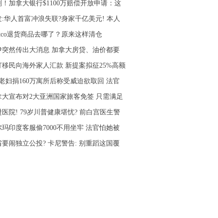
刚！加拿大银行$1100万赔偿开放申请：这
发:华人首富冲浪失联?身家千亿美元! 本人
stco退货商品去哪了？原来这样清仓
伊突然传出大消息 加拿大房贷、油价都要
打移民向海外家人汇款 新提案拟征25%高额
旬老妇捐160万寓所后称受威迫欲取回 法官
拿大宣布对2大亚洲国家旅客免签 只需满足
医院! 79岁川普健康堪忧? 前白宫医生警
尔玛印度客服偷7000不用坐牢 法官怕她被
省要闹独立公投? 卡尼警告: 别重蹈这国覆