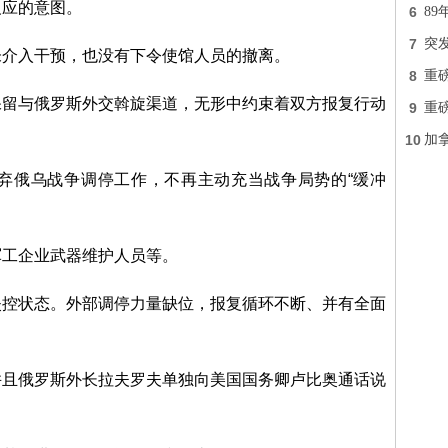
反应的意图。
6
89
7
突
未介入干预，也没有下令使馆人员的撤离。
8
重
保留与俄罗斯外交斡旋渠道，无形中约束着双方报复行动
9
重
10
加
弃俄乌战争调停工作，不再主动充当战争局势的“缓冲
军工企业武器维护人员等。
失控状态。外部调停力量缺位，报复循环不断、并有全面
并且俄罗斯外长拉夫罗夫单独向美国国务卿卢比奥通话说