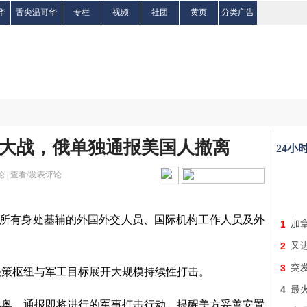
华
舌尖温哥华
专栏
视频
社团
黄页
分类广告
大战，俄单独通报美国人撤离
24小
 |
查看/发表评论
求所有身处基辅的外国外交人员、国际机构工作人员及外
1
加
2
又进
3
突
决策枢纽与军工目标展开大规模持续性打击。
4
最
比奥，通报即将进行的军事打击行动，提醒美方妥善安置