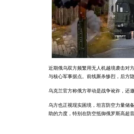
近期俄乌双方频繁用无人机越境袭击对
与核心军事据点。前线厮杀惨烈，后方
乌克兰官方称俄方举动是战争讹诈，还
乌方也正视现实困境，坦言防空力量储
助的力度，特别在防空抵御俄罗斯高超