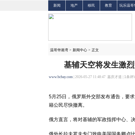
新闻
地产
移民
教育
玩乐温哥
温哥华港湾
>
新闻中心
>
正文
基辅天空将发生激烈
www.bcbay.com
| 2026-05-27 11:48:47 嘉庆才道 |
1
条评论
5月25日，俄罗斯外交部发布通告，要
籍公民尽快撤离。
俄方直言，将对基辅的军政指挥中心、
俄外长拉夫罗夫专门致电美国国务卿卢