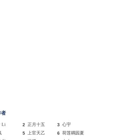
作者
y Li
2
正月十五
3
心宇
枫
5
上官天乙
6
荷莲耦园夏