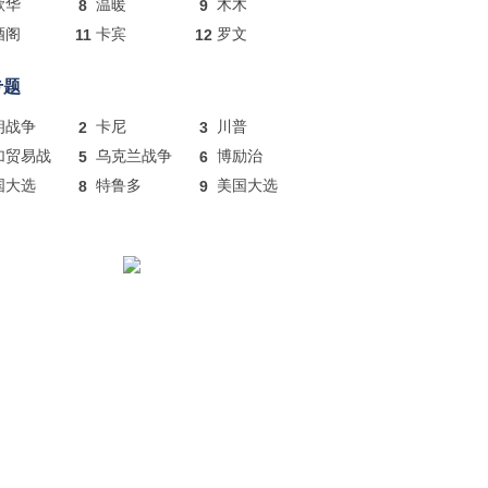
歌华
8
温暖
9
木木
酒阁
11
卡宾
12
罗文
专题
朗战争
2
卡尼
3
川普
加贸易战
5
乌克兰战争
6
博励治
国大选
8
特鲁多
9
美国大选