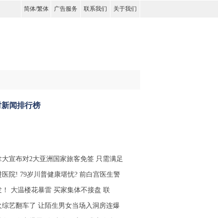
简体
/
繁体
广告服务
联系我们
关于我们
时新闻排行榜
拿大宣布对2大亚洲国家旅客免签 只需满足
医院! 79岁川普健康堪忧? 前白宫医生警
发！ 大温楼花暴雷 买家集体不接盘 联
火综艺翻车了 让陌生男女当场入洞房连爆