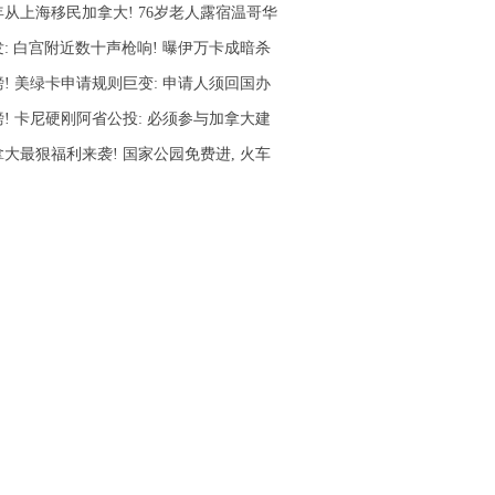
年从上海移民加拿大! 76岁老人露宿温哥华
发: 白宫附近数十声枪响! 曝伊万卡成暗杀
磅! 美绿卡申请规则巨变: 申请人须回国办
磅! 卡尼硬刚阿省公投: 必须参与加拿大建
拿大最狠福利来袭! 国家公园免费进, 火车