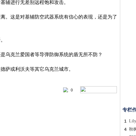
对基辅进行无差别远程饱和攻击。
撤离。这是对基辅防空武器系统有信心的表现，还是为了
开。
还是乌克兰爱国者等导弹防御系统的盾无所不防？
敖德萨或利沃夫等其它乌克兰城市。
0
专栏
1
Lil
4
秋