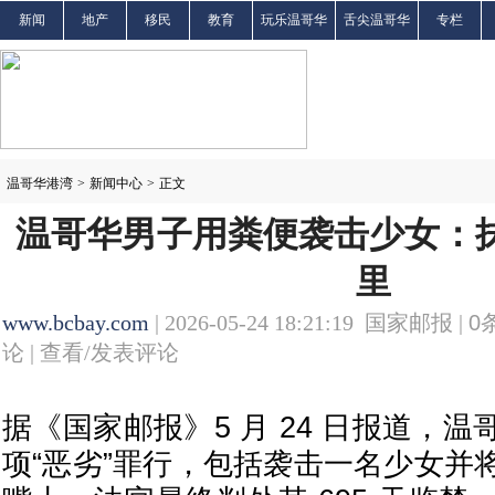
新闻
地产
移民
教育
玩乐温哥华
舌尖温哥华
专栏
温哥华港湾
>
新闻中心
>
正文
温哥华男子用粪便袭击少女：抹
里
www.bcbay.com
| 2026-05-24 18:21:19 国家邮报 |
0
论 |
查看/发表评论
据《国家邮报》5 月 24 日报道，
项“恶劣”罪行，包括袭击一名少女并