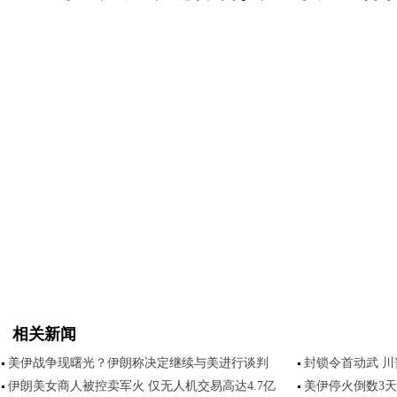
相关新闻
美伊战争现曙光？伊朗称决定继续与美进行谈判
封锁令首动武 
伊朗美女商人被控卖军火 仅无人机交易高达4.7亿
美伊停火倒数3