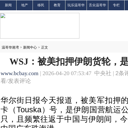
新闻
地产
移民
教育
玩乐温哥华
舌尖温哥华
专栏
温哥华港湾
>
新闻中心
>
正文
WSJ：被美扣押伊朗货轮，
www.bcbay.com
| 2026-04-20 07:53:47 中央社 |
2
条评
看/发表评论
华尔街日报今天报道，被美军扣押
卡（Touska）号，是伊朗国营航
只，且频繁往返于中国与伊朗间，今