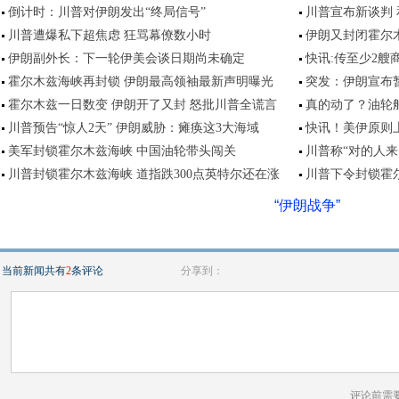
倒计时：川普对伊朗发出“终局信号”
川普宣布新谈判
川普遭爆私下超焦虑 狂骂幕僚数小时
伊朗又封闭霍尔
伊朗副外长：下一轮伊美会谈日期尚未确定
快讯:传至少2
霍尔木兹海峡再封锁 伊朗最高领袖最新声明曝光
突发：伊朗宣布
霍尔木兹一日数变 伊朗开了又封 怒批川普全谎言
真的动了？油轮
川普预告“惊人2天” 伊朗威胁：瘫痪这3大海域
快讯！美伊原则上
美军封锁霍尔木兹海峡 中国油轮带头闯关
川普称“对的人来
川普封锁霍尔木兹海峡 道指跌300点英特尔还在涨
川普下令封锁霍
“伊朗战争”
当前新闻共有
2
条评论
分享到：
评论前需