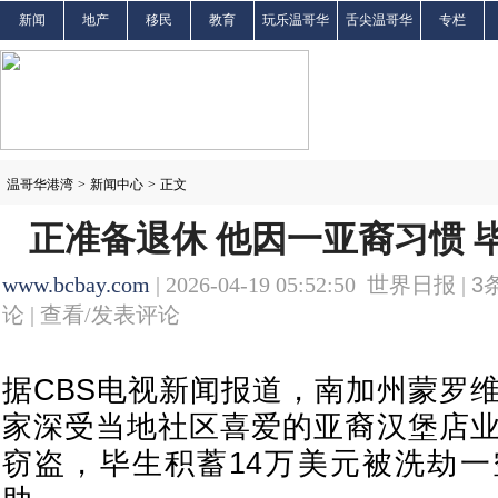
新闻
地产
移民
教育
玩乐温哥华
舌尖温哥华
专栏
温哥华港湾
>
新闻中心
>
正文
正准备退休 他因一亚裔习惯 
www.bcbay.com
| 2026-04-19 05:52:50 世界日报 |
3
论 |
查看/发表评论
据CBS电视新闻报道，南加州蒙罗维亚（
家深受当地社区喜爱的亚裔汉堡店
窃盗，毕生积蓄14万美元被洗劫