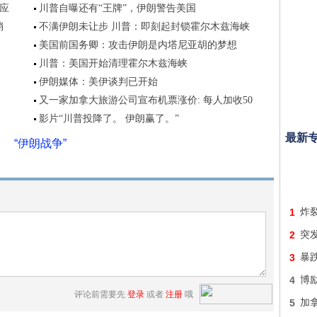
应
川普自曝还有“王牌”，伊朗警告美国
销
不满伊朗未让步 川普：即刻起封锁霍尔木兹海峡
美国前国务卿：攻击伊朗是内塔尼亚胡的梦想
川普：美国开始清理霍尔木兹海峡
伊朗媒体：美伊谈判已开始
又一家加拿大旅游公司宣布机票涨价: 每人加收50
影片“川普投降了。 伊朗赢了。”
最新
“伊朗战争”
1
炸
2
突发
3
暴跌
4
博
评论前需要先
登录
或者
注册
哦
5
加