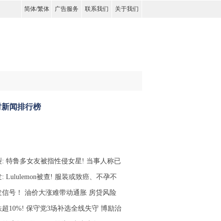
简体
/
繁体
广告服务
联系我们
关于我们
时新闻排行榜
裂: 特鲁多女友被指性侵女星! 当事人称已
: Lululemon被查! 服装或致癌、不孕不
发信号！ 油价大涨难带动通胀 房贷风险
超10%! 保守党3场补选全线失守 博励治