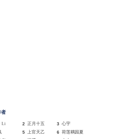
作者
y Li
2
正月十五
3
心宇
枫
5
上官天乙
6
荷莲耦园夏