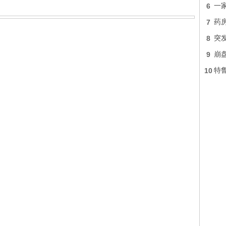
6
一家
7
药房
8
突
9
崩
10
特