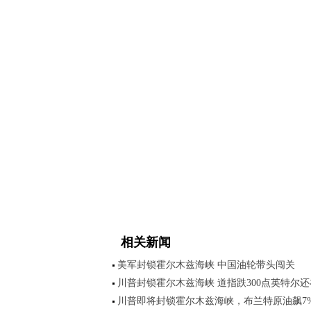
相关新闻
美军封锁霍尔木兹海峡 中国油轮带头闯关
川普封锁霍尔木兹海峡 道指跌300点英特尔
川普即将封锁霍尔木兹海峡，布兰特原油飙7