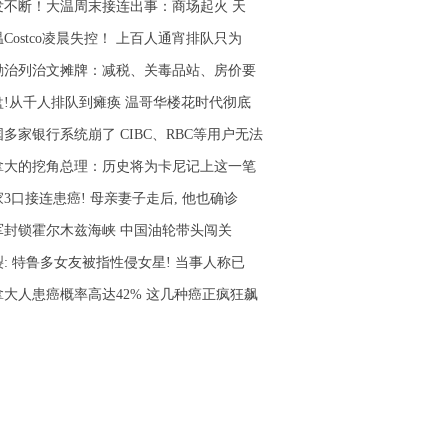
发不断！大温周末接连出事：商场起火 天
Costco凌晨失控！ 上百人通宵排队只为
励治列治文摊牌：减税、关毒品站、房价要
盘!从千人排队到瘫痪 温哥华楼花时代彻底
多家银行系统崩了 CIBC、RBC等用户无法
拿大的挖角总理：历史将为卡尼记上这一笔
3口接连患癌! 母亲妻子走后, 他也确诊
军封锁霍尔木兹海峡 中国油轮带头闯关
裂: 特鲁多女友被指性侵女星! 当事人称已
拿大人患癌概率高达42% 这几种癌正疯狂飙