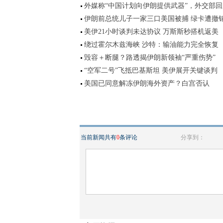
外媒称“中国计划向伊朗提供武器”，外交部回
伊朗前总统儿子一家三口美国被捕 绿卡遭撤
美伊21小时谈判未达协议 万斯斯秒搭机返美
绕过霍尔木兹海峡 沙特：输油能力完全恢复
毁容＋断腿？路透揭伊朗新领袖“严重伤势”
“空军二号”飞抵巴基斯坦 美伊展开关键谈判
美国已同意解冻伊朗海外资产？白宫否认
当前新闻共有
0
条评论
分享到：