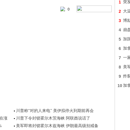
1
突
0
2
大温
3
博
4
崩
5
加国
6
加
7
一家
8
美
9
炸
10
加
川普称“对的人来电” 美伊拟停火到期前再会
还在涨
川普下令封锁霍尔木茨海峡 阿联酋说话了
%
美军即将封锁霍尔木兹海峡 伊朗最高级别戒备