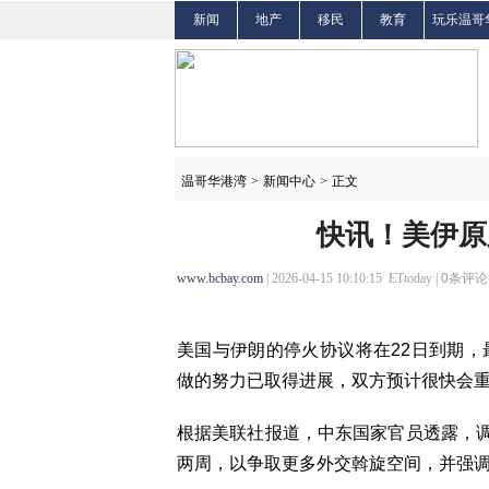
新闻
地产
移民
教育
玩乐温哥
温哥华港湾
>
新闻中心
>
正文
快讯！美伊原
www.bcbay.com
| 2026-04-15 10:10:15 ETtoday |
0
条评论 
美国与伊朗的停火协议将在22日到期
做的努力已取得进展，双方预计很快会
根据美联社报道，中东国家官员透露，调
两周，以争取更多外交斡旋空间，并强调