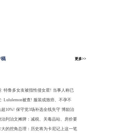
专稿
更多>>
裂: 特鲁多女友被指性侵女星! 当事人称已
: Lululemon被查! 服装或致癌、不孕不
超10%! 保守党3场补选全线失守 博励治
励治列治文摊牌：减税、关毒品站、房价要
拿大的挖角总理：历史将为卡尼记上这一笔