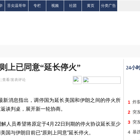
华
舌尖温哥华
专栏
视频
社团
黄页
分类广告
则上已同意“延长停火”
24小
|
查看/发表评论
，最新消息指出，调停国为延长美国和伊朗之间的停火所
1
炸
重返谈判桌，展开新一轮协商。
2
突发
3
突
解人员希望将原定于4月22日到期的停火协议延长至少
4
暴跌
美国与伊朗目前已“原则上同意”延长停火。