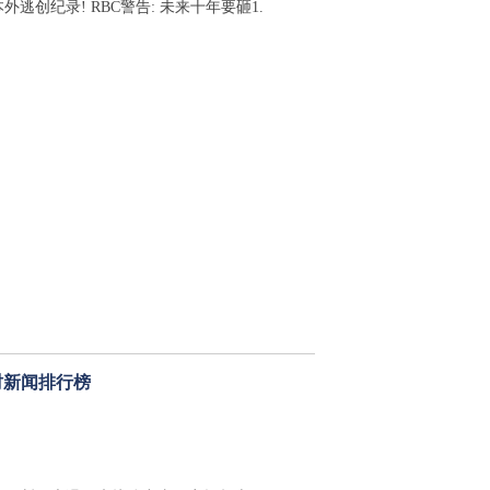
外逃创纪录! RBC警告: 未来十年要砸1.
时新闻排行榜