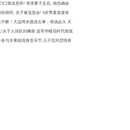
3口接连患癌! 母亲妻子走后, 他也确诊
给错药, 女子被送急诊! 8岁男童直接丧
发不断！大温周末接连出事：商场起火 天
盘!从千人排队到瘫痪 温哥华楼花时代彻底
鲁多与水果姐现身音乐节,儿子也对恋情表