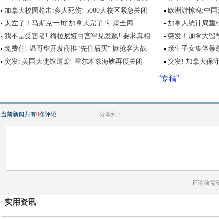
加拿大校园枪击:多人死伤! 5000人校区紧急关闭
欧洲游惊魂:中国
太左了！马斯克一句"加拿大完了"引爆全网
加拿大统计局重磅
我不是受害者! 梅拉尼娅白宫罕见发飙! 要求真相
突发！加拿大留
免费住! 温哥华开发商推"先住后买" 掀抢客大战
亲生子女集体暴
突发: 美国大使馆遭袭! 霍尔木兹海峡再度关闭
突发! 加拿大保
“专稿”
当前新闻共有
0
条评论
分享到：
评论前需
实用资讯