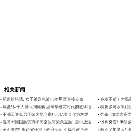
相关新闻
药房给错药, 女子被送急诊! 8岁男童直接丧命
突发不断！大温
崩盘!从千人排队到瘫痪 温哥华楼花时代彻底终结
特鲁多与水果姐
不满工资低男子纵火烧仓库! 6.5亿美金化为灰烬!
炸锅! 加拿大高学
温哥华回国航班万米高空故障紧急返航! 空中放油
谈判突变! 伊朗
全面失控! 卑诗省长押上政府命运 引爆执政危机
救不了加拿大! 