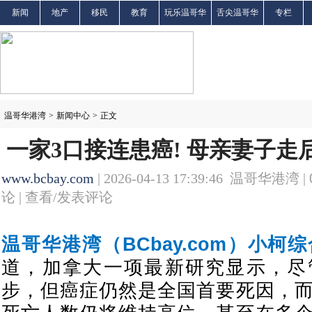
新闻
地产
移民
教育
玩乐温哥华
舌尖温哥华
专栏
温哥华港湾
>
新闻中心
>
正文
一家3口接连患癌! 母亲妻子走后
www.bcbay.com
| 2026-04-13 17:39:46 温哥华港湾 |
论 |
查看/发表评论
温哥华港湾（BCbay.com）小柯
道，加拿大一项最新研究显示，尽
步，但癌症仍然是全国首要死因，