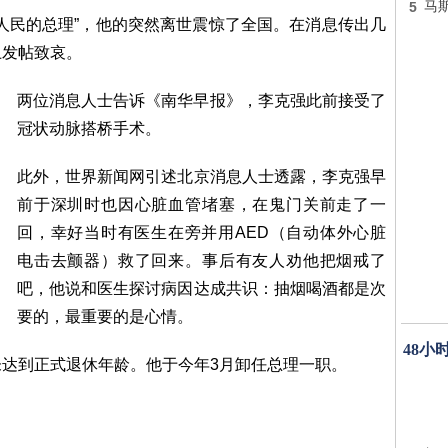
5
马
人民的总理”，他的突然离世震惊了全国。在消息传出几
上发帖致哀。
两位消息人士告诉《南华早报》，李克强此前接受了
冠状动脉搭桥手术。
此外，世界新闻网引述北京消息人士透露，李克强早
前于深圳时也因心脏血管堵塞，在鬼门关前走了一
回，幸好当时有医生在旁并用AED（自动体外心脏
电击去颤器）救了回来。事后有友人劝他把烟戒了
吧，他说和医生探讨病因达成共识：抽烟喝酒都是次
要的，最重要的是心情。
48小
达到正式退休年龄。他于今年3月卸任总理一职。