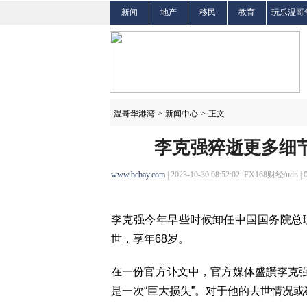
新闻
地产
移民
教育
玩乐温哥
温哥华港湾
>
新闻中心
>
正文
李克强猝逝更多细
www.bcbay.com
| 2023-10-30 08:52:02 FX168财经/udn |
李克强今年早些时候卸任中国国务院总理
世，享年68岁。
在一份官方讣文中，官方媒体盛讚李克强
是一次“巨大损失”。对于他的去世情况