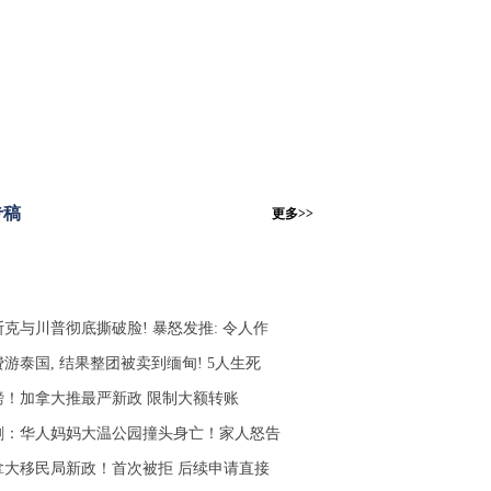
专稿
更多>>
斯克与川普彻底撕破脸! 暴怒发推: 令人作
游泰国, 结果整团被卖到缅甸! 5人生死
磅！加拿大推最严新政 限制大额转账
剧：华人妈妈大温公园撞头身亡！家人怒告
拿大移民局新政！首次被拒 后续申请直接