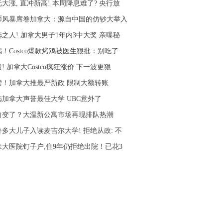
大涨, 直冲新高! 本周降息难了? 央行放
币风暴席卷加拿大：源自中国的仿钞大举入
选之人! 加拿大男子1年内3中大奖 亲曝秘
！Costco爆款烤鸡被医生狠批：别吃了
! 加拿大Costco疯狂涨价 下一波更狠
磅！加拿大推最严新政 限制大额转账
选加拿大声誉最佳大学 UBC意外了
向变了？大温新公寓市场再现排队热潮
鲁多大儿子入读麦吉尔大学! 拒绝从政: 不
拿大医院钉子户,住9年仍拒绝出院！已花3