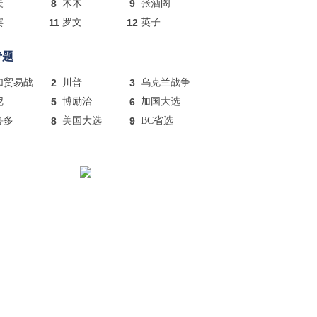
暖
8
木木
9
张酒阁
宾
11
罗文
12
英子
专题
加贸易战
2
川普
3
乌克兰战争
尼
5
博励治
6
加国大选
鲁多
8
美国大选
9
BC省选