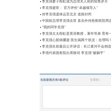
李克强妻子程虹成为总理夫人前的知青岁月
李克强逝世： 官方评价“卓越领导人”
传李克强遗体运至北京 道路封闭
中国前总理李克强去世 直击外传抢救医院周
“我的同学克强”
李克强太太程虹是英语教授，著作等身 育有
李克强心脏病骤逝 医生揭两个状况：合理吗
李克强生前最后公开讲话：长江黄河不会倒
李强代表国务院出席致词 李克强“被躺平”
当前新闻共有
0
条评论
分享到：