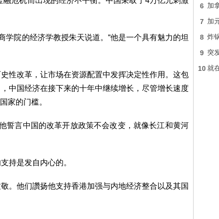
球金融危机而出现的经济不平衡。中国采取了4万亿元刺激
6
加
7
加元
工商学院的经济学教授朱天说道。“他是一个具有魅力的坦
8
炸锅
9
突发
10
就
历史性改革，让市场在资源配置中发挥决定性作用。这包
中，中国经济在接下来的十年中继续增长，尽管增长速度
入国家的门槛。
，他誓言中国的改革开放政策不会改变，就像长江和黄河
的支持是发自内心的。
致敬。他们讚扬他支持香港加强与内地经济整合以及其国