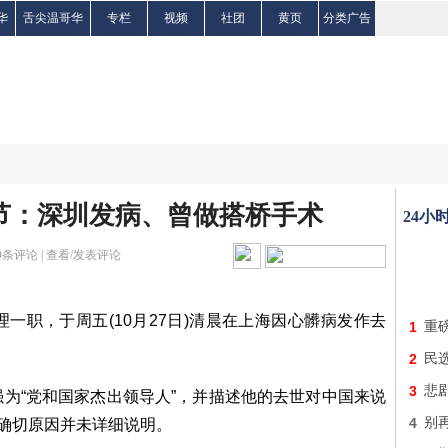
华
舌尖温哥华
专栏
视频
社团
黄页
分类广告
节：深圳发病、曾做搭桥手术
24小
0
条评论 |
查看/发表评论
一职，于周五(10月27日)清晨在上海因心髒病发作去
1
重
2
民
3
悲
为“党和国家杰出领导人”，并描述他的去世对中国来说
4
别再
或确切原因并未详细说明。