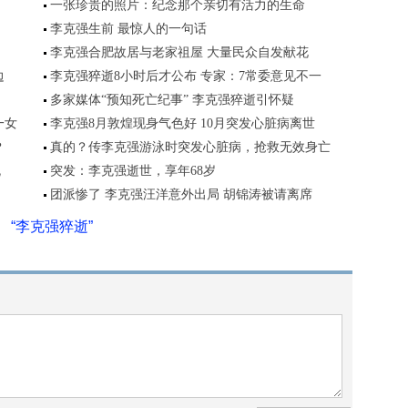
一张珍贵的照片：纪念那个亲切有活力的生命
李克强生前 最惊人的一句话
李克强合肥故居与老家祖屋 大量民众自发献花
边
李克强猝逝8小时后才公布 专家：7常委意见不一
多家媒体“预知死亡纪事” 李克强猝逝引怀疑
一女
李克强8月敦煌现身气色好 10月突发心脏病离世
？
真的？传李克强游泳时突发心脏病，抢救无效身亡
流
突发：李克强逝世，享年68岁
团派惨了 李克强汪洋意外出局 胡锦涛被请离席
“李克强猝逝”