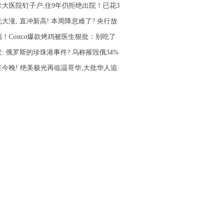
拿大医院钉子户,住9年仍拒绝出院！已花3
大涨, 直冲新高! 本周降息难了? 央行放
！Costco爆款烤鸡被医生狠批：别吃了
: 俄罗斯的珍珠港事件? 乌称摧毁俄34%
在今晚! 绝美极光再临温哥华,大批华人追