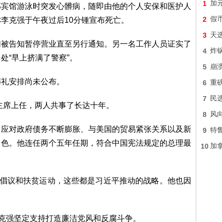
1
加元
郊宾馆游泳时突发心髒病，随即由他的个人安保和医护人
2
假
李克强于午夜过后10分锺宣布死亡。
3
天
们被告知暂停营业直至另行通知。另一名工作人员证实了
4
炸锅
处“早上挤满了警察”。
5
崩溃
葬礼安排尚未公布。
6
重
7
民
平主席上任，两人共事了长达十年。
8
风
中应对政府债务不断膨胀、与美国的贸易紧张关系以及新
9
特
角色。他连任两个五年任期，符合中国宪法规定的总理最
10
加
”倡议和扶贫运动，这些都是习近平推动的战略。他也因
李克强坚定支持打造廉洁党风和反腐斗争。