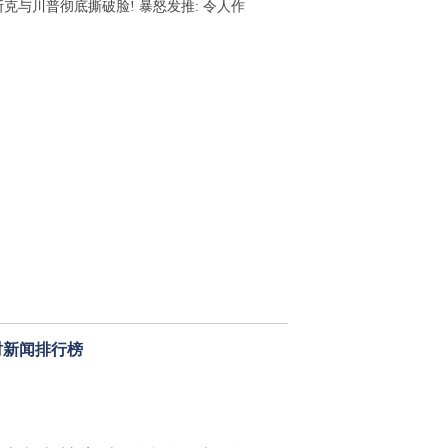
斯克与川普彻底撕破脸! 暴怒发推: 令人作
时新闻排行榜