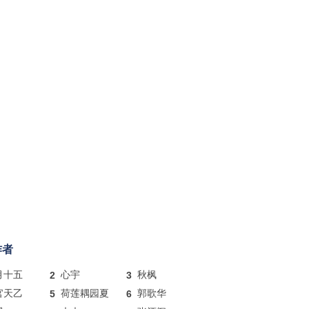
作者
月十五
2
心宇
3
秋枫
官天乙
5
荷莲耦园夏
6
郭歌华