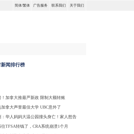
简体
/
繁体
广告服务
联系我们
关于我们
时新闻排行榜
磅！加拿大推最严新政 限制大额转账
选加拿大声誉最佳大学 UBC意外了
剧：华人妈妈大温公园撞头身亡！家人怒告
往TFSA转钱了，CRA系统崩溃1个月