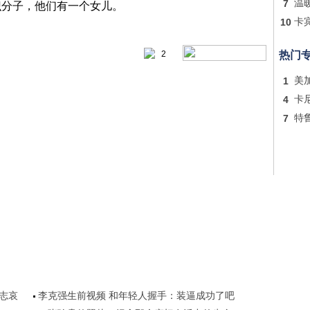
7
温
识分子，他们有一个女儿。
10
卡
2
热门
1
美
4
卡
7
特
旗志哀
李克强生前视频 和年轻人握手：装逼成功了吧