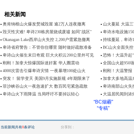
相关新闻
奥肯纳根山火爆发焚城毁屋 逾2万人连夜撤离
山火蔓延 大温
毁灭性灾难! 卑诗230栋房屋烧成废墟 如同"战区"
卑诗水电设施15
Okanagan Lake西岸山火失控 2,200户需紧急撤离
持续蔓延，卑诗1
卑诗省府警告：不管你住哪里 随时做好疏散准备
BC山火全面失控
卑诗山火催生末日奇观 巨大火积云200公里外可见
恐怖！大温升起“
刚刚！加拿大惊爆国际迷奸案 华人圈震动
全国山火超950
4000次雷击引爆卑诗灾情 一夜暴增100处山火
刚刚！大温警报
突发！ 留学变天 美国9月实施新规 4年期限来了
加拿大多地高温
菲沙峡谷山火一夜急速扩大 数百民宅紧急疏散
卑诗南部山火失
卑诗山火下雨降温 当局呼吁不要掉以轻心
大温居民闻到浓
“BC烟霾”
“专稿”
当前新闻共有
0
条评论
分享到：