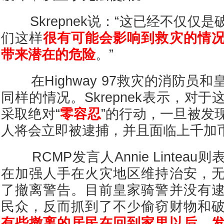
Skrepnek说：“这已经不仅仅
们这样
很有可能会影响到救灾的情
带来潜在的危险
。”
在Highway 97救灾的消防员
同样的情况。Skrepnek表示，对
采取绝对“
零容忍
”的行动，一旦被发
人将会立即被逮捕，并且面临上千加
RCMP发言人Annie Lintea
在加强人手在火灾地区维持治安，
了撤离警告。目前皇家骑警并没有
民众，反而抓到了不少偷窃财物和
有些撤离的居民在回到家里以后，