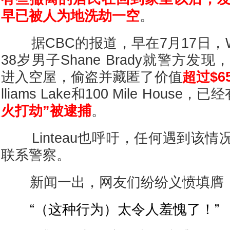
早已被人为地洗劫一空
。
据CBC的报道，早在7月17日，Will
38岁男子Shane Brady就警方
进入空屋，偷盗并藏匿了价值
超过$65
lliams Lake和100 Mile House，已
火打劫”被逮捕
。
Linteau也呼吁，任何遇到该情
联系警察。
新闻一出，网友们纷纷义愤填膺
“（这种行为）太令人羞愧了！”