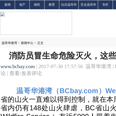
新闻
地产
移民
教育
玩乐温哥华
舌尖温哥华
专栏
温哥华港湾
>
新闻中心
>
正文
消防员冒生命危险灭火，这
www.bcbay.com
| 2017-07-30 17:57:56 温哥华港湾 |
论 |
查看/发表评论
温哥华港湾（BCbay.com）We
省的山火一直难以得到控制，就在本周
省内仍有148处山火肆虐，BC省山火控