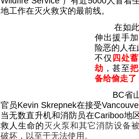
Wildfire Service ）有近500
地工作在灭火救灾的最前线。
在如此危
伸出援手加
险恶的人在
不仅
四处蓄
劫
，甚至
把
备给偷走了
BC省山
官员Kevin Skrepnek在接受Vancou
当无数直升机和消防员在Cariboo
救人生命的
灭火泵和其它消防设备
破坏，以至于无法使用。