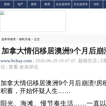
新闻
地产
移民
教育
玩乐温哥华
舌尖温哥华
专栏
温哥华港湾
>
移民天地
>
正文
加拿大情侣移居澳洲9个月后崩
www.bcbay.com
| 2026-06-29 19:47:07 超级生活 |
2
论 |
查看/发表评论
加拿大情侣移居澳洲9个月后崩溃!房
积蓄，开始怀疑人生……
阳光、海滩、慢节奏生活……一直