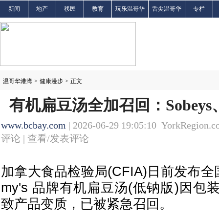
新闻
地产
移民
教育
玩乐温哥华
舌尖温哥华
专栏
温哥华港湾
>
健康漫步
>
正文
有机扁豆汤全加召回：Sobey
www.bcbay.com
| 2026-06-29 19:05:10 YorkRegion.c
评论 |
查看/发表评论
加拿大食品检验局(CFIA)日前发布
my's 品牌有机扁豆汤(低钠版)因
致产品变质，已被紧急召回。