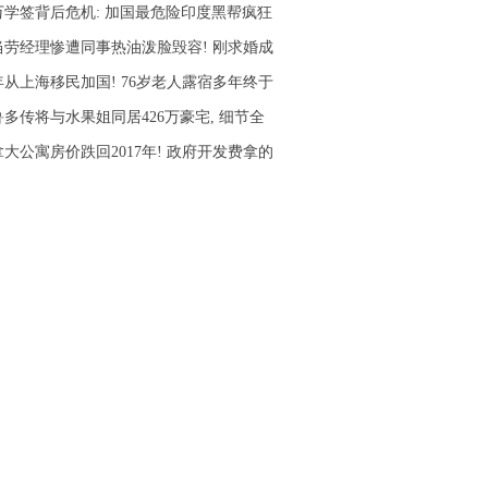
8万学签背后危机: 加国最危险印度黑帮疯狂
当劳经理惨遭同事热油泼脸毁容! 刚求婚成
年从上海移民加国! 76岁老人露宿多年终于
鲁多传将与水果姐同居426万豪宅, 细节全
大公寓房价跌回2017年! 政府开发费拿的