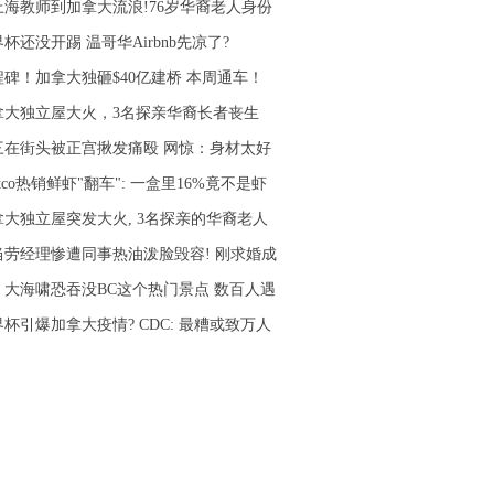
上海教师到加拿大流浪!76岁华裔老人身份
杯还没开踢 温哥华Airbnb先凉了?
程碑！加拿大独砸$40亿建桥 本周通车！
拿大独立屋大火，3名探亲华裔长者丧生
三在街头被正宫揪发痛殴 网惊：身材太好
stco热销鲜虾"翻车": 一盒里16%竟不是虾
拿大独立屋突发大火, 3名探亲的华裔老人
当劳经理惨遭同事热油泼脸毁容! 刚求婚成
！大海啸恐吞没BC这个热门景点 数百人遇
杯引爆加拿大疫情? CDC: 最糟或致万人