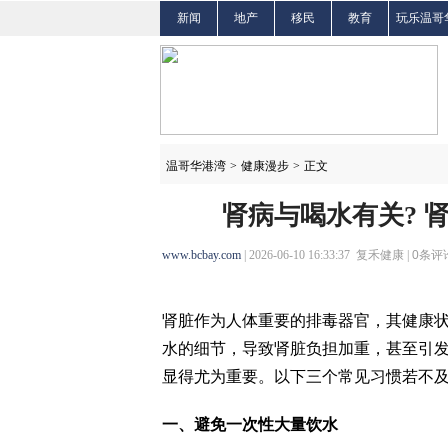
新闻
地产
移民
教育
玩乐温哥
温哥华港湾
>
健康漫步
>
正文
肾病与喝水有关? 
www.bcbay.com
| 2026-06-10 16:33:37 复禾健康 |
0
条评论
肾脏作为人体重要的排毒器官，其健康
水的细节，导致肾脏负担加重，甚至引
显得尤为重要。以下三个常见习惯若不
一、避免一次性大量饮水