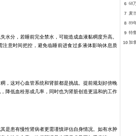
6
6
7
麦
8
89
9
特
流失水分，若睡前完全禁水，可能造成血液黏稠度升高。
10
加拿
需注意时间把控，避免临睡前进食过多液体影响休息质
浓稠，这对心血管系统和肾脏都是挑战。提前规划好傍晚
况，降低血栓形成几率，同时也为肾脏创造更温和的工作
尤其是患有慢性肾病者更需谨慎评估自身情况。如有水肿