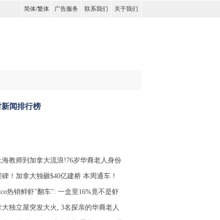
简体
/
繁体
广告服务
联系我们
关于我们
时新闻排行榜
上海教师到加拿大流浪!76岁华裔老人身份
程碑！加拿大独砸$40亿建桥 本周通车！
stco热销鲜虾"翻车": 一盒里16%竟不是虾
拿大独立屋突发大火, 3名探亲的华裔老人