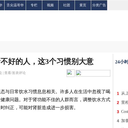
华
舌尖温哥华
专栏
视频
社团
黄页
分类广告
肾不好的人，这3个习惯别大意
24小
 |
查看/发表评论
状态与日常饮水习惯息息相关。许多人在生活中忽视了喝
1
从
发健康问题。对于肾功能不佳的人群而言，调整饮水方式
2
里
及时纠正，可能对肾脏造成进一步损害。
3
Co
4
加