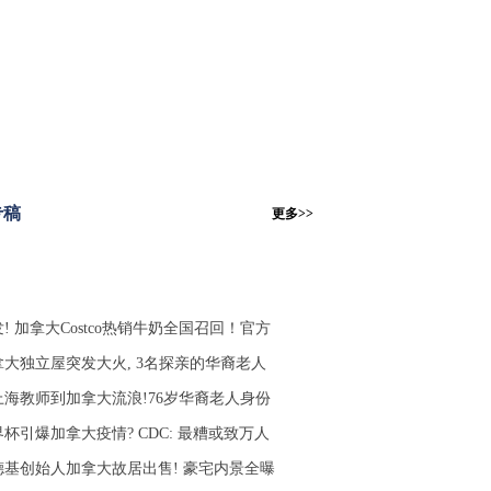
专稿
更多>>
! 加拿大Costco热销牛奶全国召回！官方
拿大独立屋突发大火, 3名探亲的华裔老人
上海教师到加拿大流浪!76岁华裔老人身份
杯引爆加拿大疫情? CDC: 最糟或致万人
德基创始人加拿大故居出售! 豪宅内景全曝