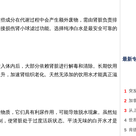
这些成分在代谢过程中会产生额外废物，需由肾脏负责排
间接损伤肾小球滤过功能。选择纯净白水是最安全可靠的
最新
进入体内后，大部分依赖肾脏进行解毒和清除。长期饮用
上升，加速肾组织老化。天然无添加的饮用水才能真正滋
1
突发
2
加
3
从
性物质，它们具有利尿作用，可能导致脱水现象。虽然短
4
世界
制，使肾脏处于过度活跃状态。平淡无味的白开水才是
5
肯