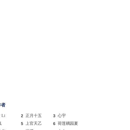
作者
y Li
2
正月十五
3
心宇
枫
5
上官天乙
6
荷莲耦园夏