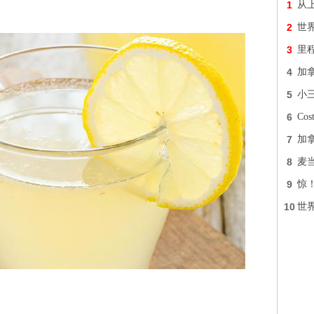
1
从
。
2
世界
3
里
4
加
5
小
6
Co
7
加
8
麦
9
惊
10
世界