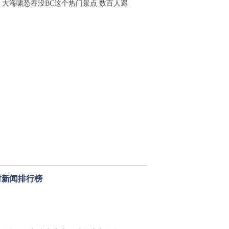
！大海啸恐吞没BC这个热门景点 数百人遇
时新闻排行榜