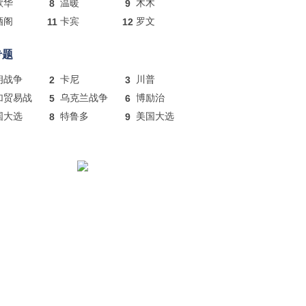
歌华
8
温暖
9
木木
酒阁
11
卡宾
12
罗文
专题
朗战争
2
卡尼
3
川普
加贸易战
5
乌克兰战争
6
博励治
国大选
8
特鲁多
9
美国大选