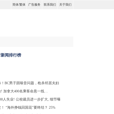
简体
/
繁体
广告服务
联系我们
关于我们
时新闻排行榜
怖！BC男子因噪音问题，枪杀邻居夫妇
! 加拿大400名乘客命悬一线…
00人失业! 公校裁员进一步扩大, 细节曝
！ “海外挣钱回国花”要终结？ 25%