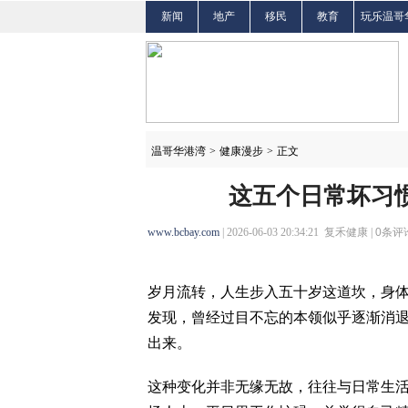
新闻
地产
移民
教育
玩乐温哥
温哥华港湾
>
健康漫步
>
正文
这五个日常坏习
www.bcbay.com
| 2026-06-03 20:34:21 复禾健康 |
0
条评论
岁月流转，人生步入五十岁这道坎，身
发现，曾经过目不忘的本领似乎逐渐消
出来。
这种变化并非无缘无故，往往与日常生