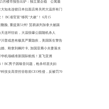
温5月楼市报告出炉：独立屋企稳 公寓最
拿大知名连锁日本拉面店将关闭大温所有门
！ BC省官宣“移民“大赦”！ 6月15
翻脸, 重提第51州! 贸易谈判加拿大被踢
白天连环狂砍，大温惊爆公园随机杀人
9岁川普或患有极其严重隐疾，美国医生警告
结婚、刚拿到枫叶卡, 加国亚裔小夫妻落水
哥华机场瞄准新国际航线！直飞亚洲
怖！BC男子因噪音问题，枪杀邻居夫妇
2岁科技女高管控谷歌前CEO性侵，反被罚70