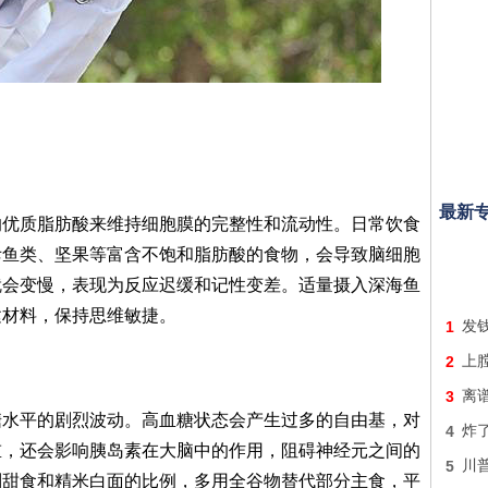
最新
的优质脂肪酸来维持细胞膜的完整性和流动性。日常饮食
斥鱼类、坚果等富含不饱和脂肪酸的食物，会导致脑细胞
就会变慢，表现为反应迟缓和记性变差。适量摄入深海鱼
建材料，保持思维敏捷。
1
发钱
2
上膛
3
离
糖水平的剧烈波动。高血糖状态会产生过多的自由基，对
4
炸
重，还会影响胰岛素在大脑中的作用，阻碍神经元之间的
5
川普
制甜食和精米白面的比例，多用全谷物替代部分主食，平