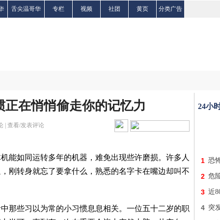
华
舌尖温哥华
专栏
视频
社团
黄页
分类广告
惯正在悄悄偷走你的记忆力
24小
 |
查看/发表评论
体机能如同运转多年的机器，难免出现些许磨损。许多人
1
恐
退，刚转身就忘了要拿什么，熟悉的名字卡在嘴边却叫不
2
危险
3
近8
4
突发
活中那些习以为常的小习惯息息相关。一位五十二岁的职