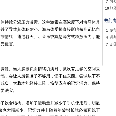
7
郭
10
张
热门
身体持续分泌压力激素。这种激素在高浓度下对海马体具
，甚至导致其体积缩小。海马体受损直接影响短期记忆向
1
伊
调节情绪，通过聊天、听音乐或冥想等方式释放压力，能
4
美
不受侵害。
7
加
知资源。当大脑被负面情绪填满时，就没有足够的空间去
堵感，会让人感觉脑子不够用，记不住东西。尝试放下不
灵减负，大脑才能轻装上阵，恢复应有的记忆活力。保持
重要法宝。
善了饮食结构、增加了运动量并减少了手机使用后，明显
象也大幅减少。记忆力并非随着年龄增长就必然直线下