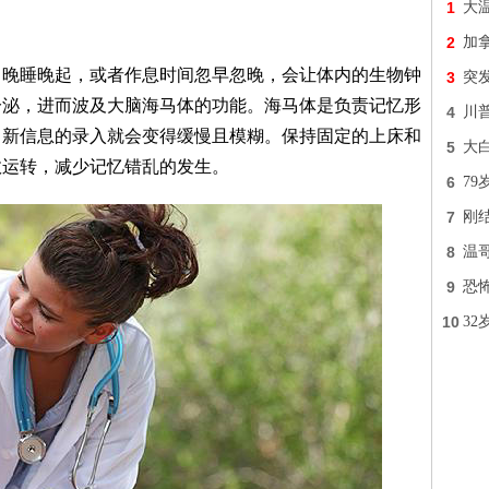
1
大
2
加
常晚睡晚起，或者作息时间忽早忽晚，会让体内的生物钟
3
突发
分泌，进而波及大脑海马体的功能。海马体是负责记忆形
4
川普
，新信息的录入就会变得缓慢且模糊。保持固定的上床和
5
大
效运转，减少记忆错乱的发生。
6
7
7
刚
8
温
9
恐
10
3