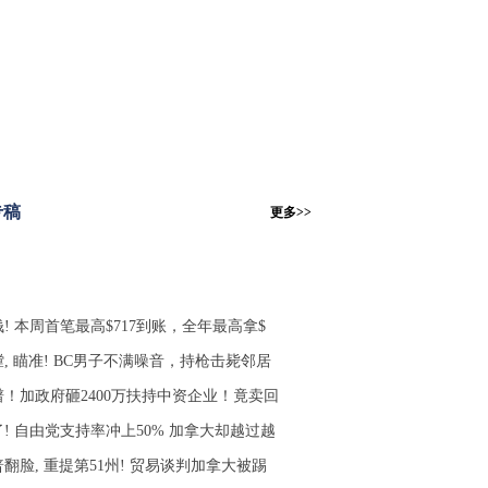
专稿
更多>>
! 本周首笔最高$717到账，全年最高拿$
, 瞄准! BC男子不满噪音，持枪击毙邻居
谱！加政府砸2400万扶持中资企业！竟卖回
了! 自由党支持率冲上50% 加拿大却越过越
翻脸, 重提第51州! 贸易谈判加拿大被踢