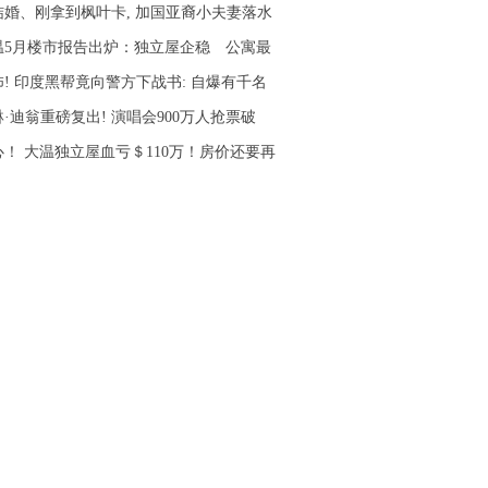
结婚、刚拿到枫叶卡, 加国亚裔小夫妻落水
温5月楼市报告出炉：独立屋企稳 公寓最
怖! 印度黑帮竟向警方下战书: 自爆有千名
·迪翁重磅复出! 演唱会900万人抢票破
心！ 大温独立屋血亏＄110万！房价还要再