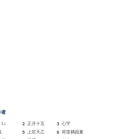
作者
y Li
2
正月十五
3
心宇
枫
5
上官天乙
6
荷莲耦园夏