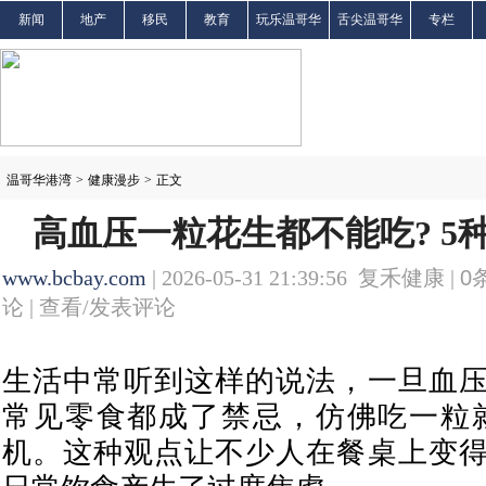
新闻
地产
移民
教育
玩乐温哥华
舌尖温哥华
专栏
温哥华港湾
>
健康漫步
>
正文
高血压一粒花生都不能吃? 5
www.bcbay.com
| 2026-05-31 21:39:56 复禾健康 |
0
论 |
查看/发表评论
生活中常听到这样的说法，一旦血
常见零食都成了禁忌，仿佛吃一粒
机。这种观点让不少人在餐桌上变