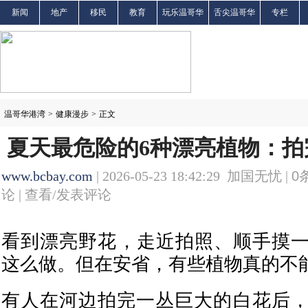
新闻
地产
移民
教育
玩乐温哥华
舌尖温哥华
专栏
温哥华港湾
>
健康漫步
>
正文
夏天最危险的6种漂亮植物：拍
www.bcbay.com
| 2026-05-23 18:42:29 加国无忧 |
0
论 |
查看/发表评论
看到漂亮野花，走近拍照、顺手摸
这么做。但在安省，有些植物真的不
有人在河边拍完一丛巨大的白花后