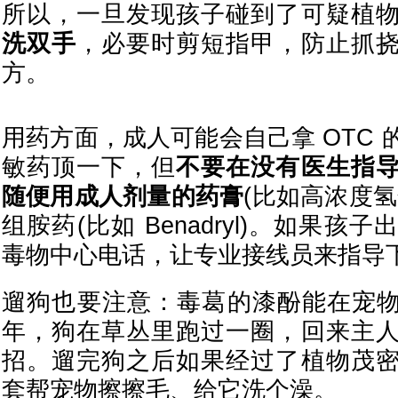
所以，一旦发现孩子碰到了可疑植
洗双手
，必要时剪短指甲，防止抓
方。
用药方面，成人可能会自己拿 OTC
敏药顶一下，但
不要在没有医生指
随便用成人剂量的药膏
(比如高浓度
组胺药(比如 Benadryl)。如果
毒物中心电话，让专业接线员来指导
遛狗也要注意：毒葛的漆酚能在宠物
年，狗在草丛里跑过一圈，回来主
招。遛完狗之后如果经过了植物茂
套帮宠物擦擦毛、给它洗个澡。