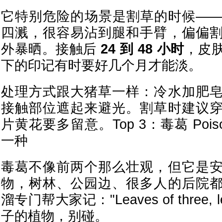
它特别危险的场景是割草的时候—
四溅，很容易沾到腿和手臂，偏偏
外暴晒。接触后
24 到 48 小时
，皮
下的印记有时要好几个月才能淡。
处理方式跟大猪草一样：冷水加肥
接触部位遮起来避光。割草时建议
片黄花要多留意。Top 3：毒葛 Poiso
一种
毒葛不像前两个那么壮观，但它是
物，树林、公园边、很多人的后院
溜专门帮大家记："Leaves of three, l
子的植物，别碰。