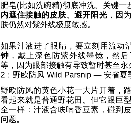
肥皂(比如洗碗精)彻底冲洗。关键
内遮住接触的皮肤、避开阳光
，因
肤仍然对紫外线极度敏感。
如果汁液进了眼睛，要立刻用流动
钟
，戴上深色防紫外线墨镜，然后
等，因为眼部接触有导致暂时甚至永久
2：野欧防风 Wild Parsnip — 安省
野欧防风的黄色小花一大片开着，
看起来就是普通野花田。但它跟巨
全一样：汁液含呋喃香豆素，碰到
问题。