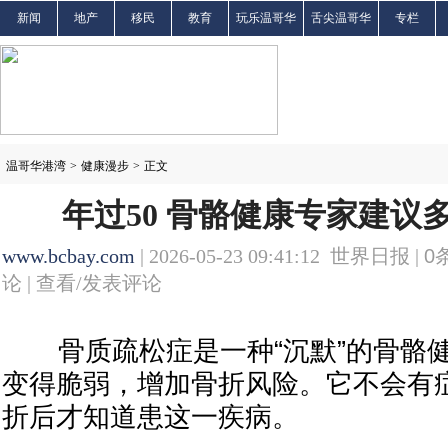
新闻
地产
移民
教育
玩乐温哥华
舌尖温哥华
专栏
温哥华港湾
>
健康漫步
>
正文
年过50 骨骼健康专家建议
www.bcbay.com
| 2026-05-23 09:41:12 世界日报 |
0
论 |
查看/发表评论
骨质疏松症是一种“沉默”的骨骼健
变得脆弱，增加骨折风险。它不会有
折后才知道患这一疾病。