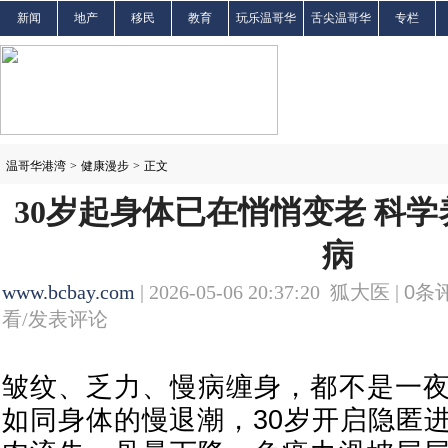
新闻
地产
移民
教育
玩乐温哥华
舌尖温哥华
专栏
温哥华港湾
>
健康漫步
>
正文
30岁起身体已在悄悄变老 科
病
www.bcbay.com
| 2026-05-06 20:37:20 狐大医 |
0
条评
看/发表评论
皱纹、乏力、慢病缠身，都不是一
如同身体的慢退潮，30岁开启隐匿