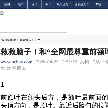
新闻
地产
移民
教育
玩乐温哥华
舌尖温哥华
专栏
温哥华港湾
>
健康漫步
>
正文
救救脑子！和“全网最尊重前额
www.bcbay.com
| 2026-04-29 12:51:56 人物 |
0
条评论
看/发表评论
1
前额叶在额头后方，是额叶最前面
头顶方向，是顶叶。靠近后脑勺的位