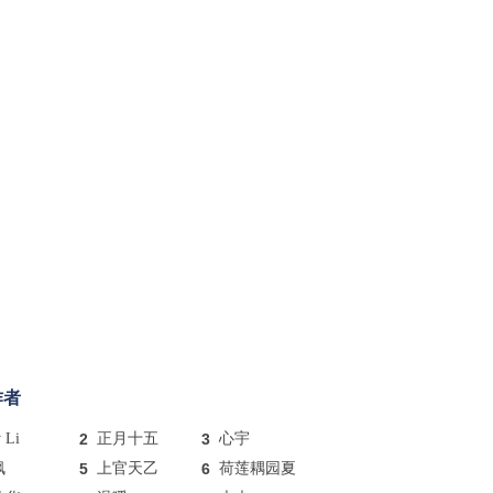
作者
y Li
2
正月十五
3
心宇
枫
5
上官天乙
6
荷莲耦园夏