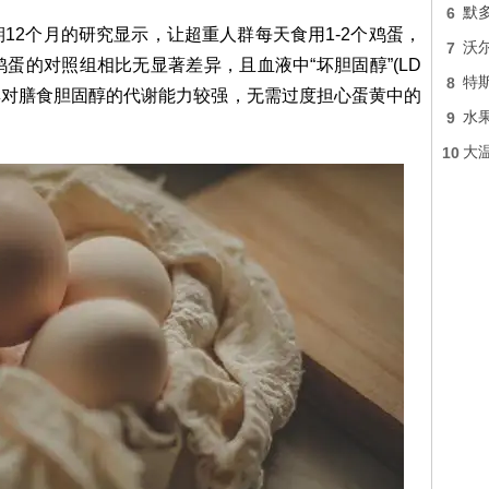
6
默
12个月的研究显示，让超重人群每天食用1-2个鸡蛋，
7
沃
蛋的对照组相比无显著差异，且血液中“坏胆固醇”(LD
8
特
群对膳食胆固醇的代谢能力较强，无需过度担心蛋黄中的
9
水
10
大温