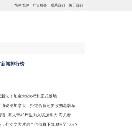
简体
/
繁体
广告服务
联系我们
关于我们
时新闻排行榜
磅新法！加拿大6大福利正式落地
亚迪硬刚加拿大，拒绝合资还要收购老牌车
离谱! 有人带45斤生肉入境加拿大 海关看
慌：列治文大片房产估值将下降30%至40%？