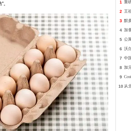
1
重
”。
2
王
3
默
4
加
5
公
6
沃
7
中
8
加
9
Co
10
从