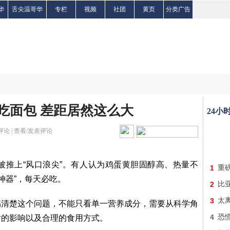
华
舌尖温哥华
专栏
视频
社团
黄页
分类广告
s吃面包 差距居然这么大
24小
评论 |
查看/发表评论
被推上“风口浪尖”。有人认为鸡蛋黄胆固醇高、热量不
1
重
神器”，每天必吃。
2
比
3
太
搞清楚这个问题，不能只看单一营养成分，需要从科学角
4
恐
谢的影响以及合理的食用方式。