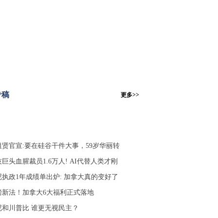
专稿
更多>>
祖贤官宣:要在硅谷干件大事，59岁华丽转
巨头血腥裁员1.6万人! AI代替人类才刚
尼执政1年成绩单出炉: 加拿大真的变好了
磅新法！加拿大6大福利正式落地
尼和川普比 谁更无视民主？