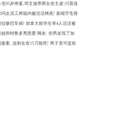
多克95岁寿宴,邓文迪带两女坐主桌!川普送
尔玛女员工烤箱内被活活烤死! 新细节毛骨
斯拉惨烈车祸! 加拿大留学生等4人活活被
果姐和特鲁多秀恩爱 网友: 你男友毁了加
惨案: 连刺女友15刀致死! 男子竟可提前