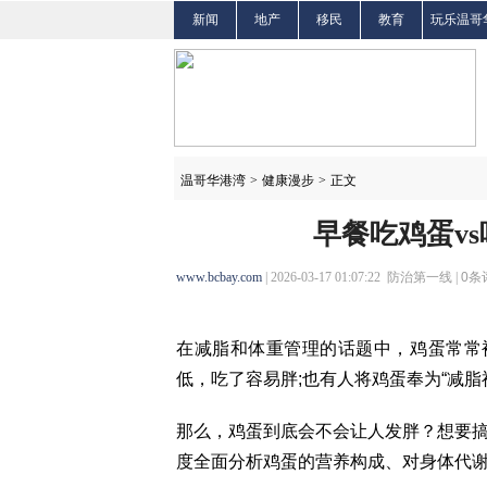
新闻
地产
移民
教育
玩乐温哥
温哥华港湾
>
健康漫步
>
正文
早餐吃鸡蛋v
www.bcbay.com
| 2026-03-17 01:07:22 防治第一线 |
0
条
在减脂和体重管理的话题中，鸡蛋常常
低，吃了容易胖;也有人将鸡蛋奉为“减脂
那么，鸡蛋到底会不会让人发胖？想要
度全面分析鸡蛋的营养构成、对身体代