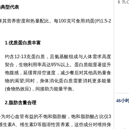
5
扎
的典型代表
营养密度和热量配比。每100克可食用鸡蛋(约1.5-2
1.优质蛋白质丰富
约含12-13克蛋白质，且氨基酸组成与人体需求高度
契合，生物利用率高达95%以上。蛋白质能显著提升
饱腹感，延缓胃排空速度，减少餐后对其他高热量食
物的渴望;同时，身体消化蛋白质需要消耗更多能量
(食物热效应)，间接助力能量平衡。
48小
2.脂肪含量合理
部分为对心血管有益的不饱和脂肪酸，饱和脂肪酸占比仅3
维生素A、维生素D等脂溶性营养素，这些成分对维持身