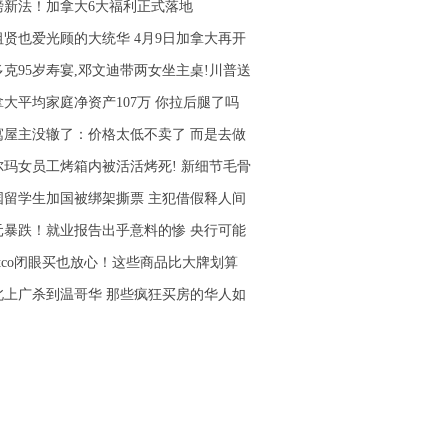
磅新法！加拿大6大福利正式落地
祖贤也爱光顾的大统华 4月9日加拿大再开
多克95岁寿宴,邓文迪带两女坐主桌!川普送
拿大平均家庭净资产107万 你拉后腿了吗
寓屋主没辙了：价格太低不卖了 而是去做
尔玛女员工烤箱内被活活烤死! 新细节毛骨
国留学生加国被绑架撕票 主犯借假释人间
元暴跌！就业报告出乎意料的惨 央行可能
stco闭眼买也放心！这些商品比大牌划算
北上广杀到温哥华 那些疯狂买房的华人如