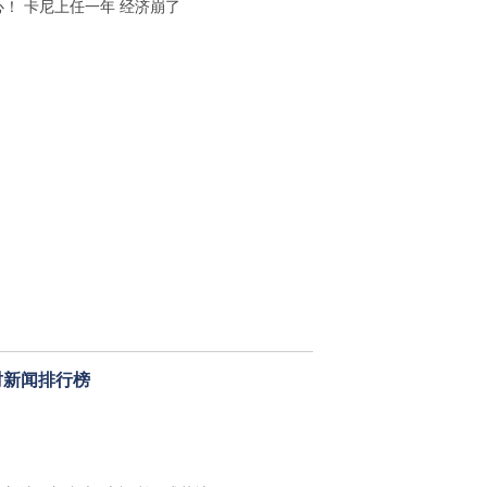
心！ 卡尼上任一年 经济崩了
时新闻排行榜