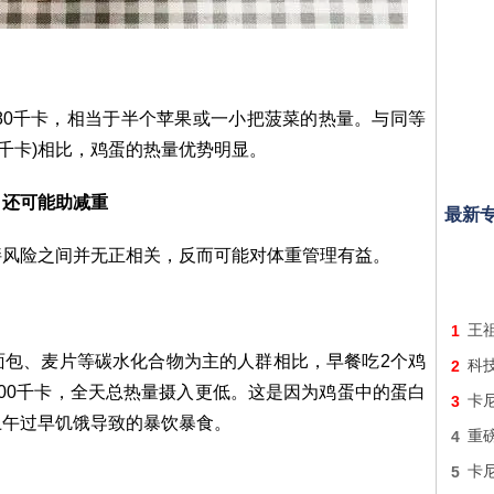
0-80千卡，相当于半个苹果或一小把菠菜的热量。与同等
5千卡)相比，鸡蛋的热量优势明显。
，还可能助减重
最新
胖风险之间并无正相关，反而可能对体重管理有益。
1
王
面包、麦片等碳水化合物为主的人群相比，早餐吃2个鸡
2
科技
00千卡，全天总热量摄入更低。这是因为鸡蛋中的蛋白
3
卡
上午过早饥饿导致的暴饮暴食。
4
重
5
卡