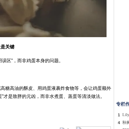
量是关键
用误区”，而非鸡蛋本身的问题。
配高糖高油的酥皮、用鸡蛋液裹炸食物等，会让鸡蛋额外
蛋”才是致胖的元凶，而非水煮蛋、蒸蛋等清淡做法。
专栏
1
Lil
4
秋