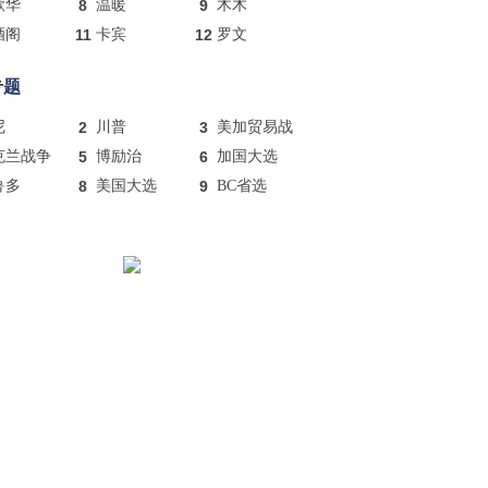
歌华
8
温暖
9
木木
酒阁
11
卡宾
12
罗文
专题
尼
2
川普
3
美加贸易战
克兰战争
5
博励治
6
加国大选
鲁多
8
美国大选
9
BC省选