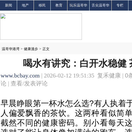
新闻
地产
移民
教育
玩乐温哥华
舌尖温哥华
专栏
温哥华港湾
>
健康漫步
>
正文
喝水有讲究：白开水稳健 
www.bcbay.com
| 2026-02-12 19:51:35 复禾健康 |
0
论 |
查看/发表评论
早晨睁眼第一杯水怎么选?有人执着
人偏爱飘香的茶饮。这两种看似简
截然不同的健康密码。别小看每天