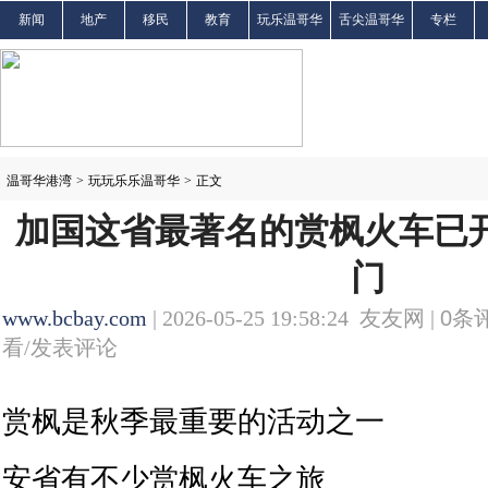
新闻
地产
移民
教育
玩乐温哥华
舌尖温哥华
专栏
温哥华港湾
>
玩玩乐乐温哥华
>
正文
加国这省最著名的赏枫火车已开
门
www.bcbay.com
| 2026-05-25 19:58:24 友友网 |
0
条评
看/发表评论
赏枫是秋季最重要的活动之一
安省有不少赏枫火车之旅