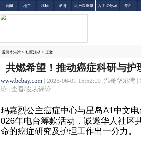
新闻
地产
移民
教育
玩乐温哥华
舌尖温哥华
专栏
温哥华港湾
>
社区活动
>
正文
共燃希望！推动癌症科研与护
www.bcbay.com
| 2026-06-01 15:52:00 温哥华港湾 |
论 |
查看/发表评论
玛嘉烈公主癌症中心与星岛A1中文电
026年电台筹款活动，诚邀华人社区
命的癌症研究及护理工作出一分力。