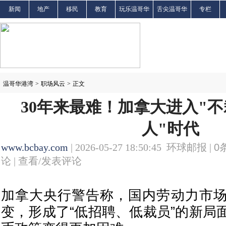
新闻
地产
移民
教育
玩乐温哥华
舌尖温哥华
专栏
温哥华港湾
>
职场风云
>
正文
30年来最难！加拿大进入"
人"时代
www.bcbay.com
| 2026-05-27 18:50:45 环球邮报 |
0
论 |
查看/发表评论
加拿大央行警告称，国内劳动力市
变，形成了“低招聘、低裁员”的新局