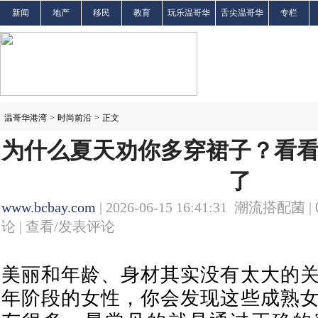
新闻
地产
移民
教育
玩乐温哥华
舌尖温哥华
专栏
温哥华港湾
>
时尚前沿
>
正文
为什么夏天劝你多穿裙子？看
了
www.bcbay.com
| 2026-06-15 16:41:31 潮流搭配菌 |
论 |
查看/发表评论
美丽和年龄、身材其实没有太大的
年阶段的女性，你会发现这些成熟