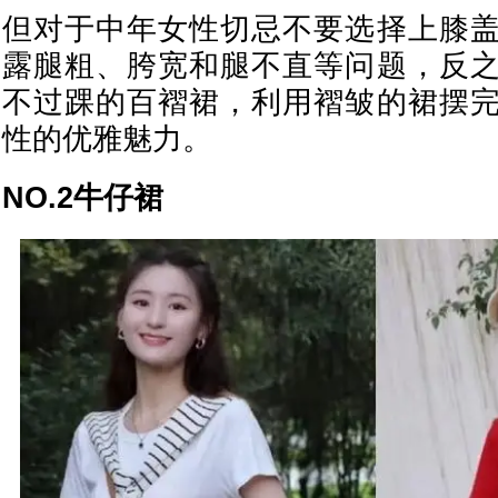
但对于中年女性切忌不要选择上膝
露腿粗、胯宽和腿不直等问题，反
不过踝的百褶裙，利用褶皱的裙摆
性的优雅魅力。
NO.2牛仔裙