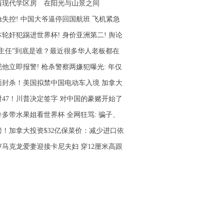
西现代学区房 在阳光与山景之间
舱失控! 中国大爷逼停回国航班 飞机紧急
本轮奸犯踢进世界杯! 身价亚洲第二! 舆论
李主任”到底是谁？最近很多华人老板都在
现他立即报警! 枪杀警察两嫌犯曝光: 年仅
面封杀！美国拟禁中国电动车入境 加拿大
2对47！川普决定签字 对中国的豪赌开始了
鲁多带水果姐看世界杯 全网狂骂: 骗子、
磅！加拿大投资$32亿保菜价：减少进口依
3岁马克龙爱妻迎接卡尼夫妇 穿12厘米高跟