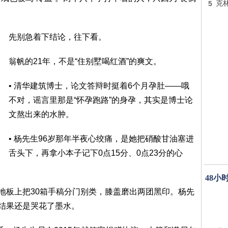
5
克
先别急着下结论，往下看。
翁帆的21年，不是“住别墅喝红酒”的爽文。
• 清华建筑博士，论文答辩时挺着6个月孕肚——哦
不对，谣言里那是“怀孕跑路”的身孕，其实是博士论
文熬出来的水肿。
• 杨先生96岁那年半夜心绞痛，是她把硝酸甘油塞进
舌头下，再拿小本子记下0点15分、0点23分的心
48小
在地板上把30箱手稿分门别类，膝盖磨出两团黑印。杨先
，结果还是哭花了墨水。