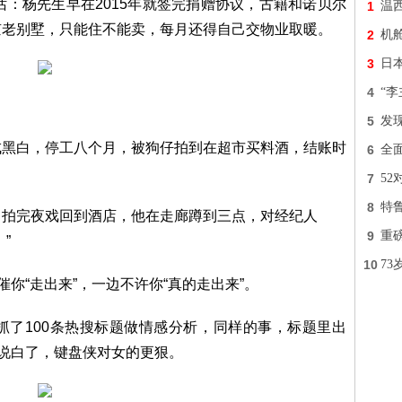
话：杨先生早在2015年就签完捐赠协议，古籍和诺贝尔
1
温
京老别墅，只能住不能卖，每月还得自己交物业取暖。
2
机
3
日
4
“
5
发
成黑白，停工八个月，被狗仔拍到在超市买料酒，结账时
6
全
7
5
8
特
，拍完夜戏回到酒店，他在走廊蹲到三点，对经纪人
9
重
”
10
7
催你“走出来”，一边不许你“真的走出来”。
抓了100条热搜标题做情感分析，同样的事，标题里出
倍。说白了，键盘侠对女的更狠。