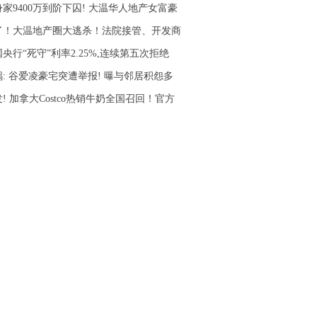
家9400万到阶下囚! 大温华人地产女富豪
了！大温地产圈大逃杀！法院接管、开发商
央行“死守”利率2.25%,连续第五次拒绝
锅: 谷爱凌豪宅突遭举报! 曝与邻居积怨多
! 加拿大Costco热销牛奶全国召回！官方