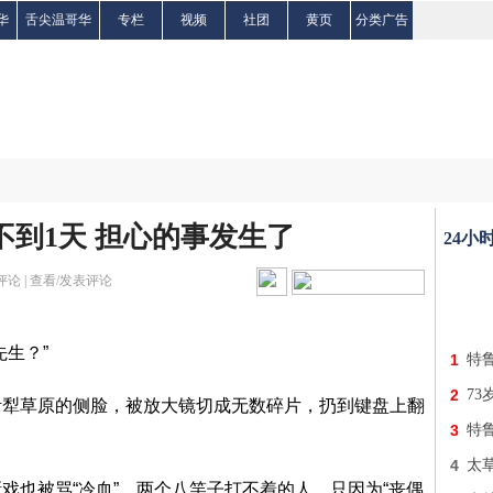
华
舌尖温哥华
专栏
视频
社团
黄页
分类广告
不到1天 担心的事发生了
24小
评论 |
查看/发表评论
生？”
1
特
2
7
伊犁草原的侧脸，被放大镜切成无数碎片，扔到键盘上翻
3
特
4
太
戏也被骂“冷血”。两个八竿子打不着的人，只因为“丧偶