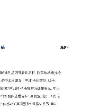
专稿
更多>>
国球迷到墨西哥看世界杯, 刚落地就遭持枪
鲁多带水果姐看世界杯 全网狂骂: 骗子、
现他立即报警! 枪杀警察两嫌犯曝光: 年仅
本轮奸犯踢进世界杯! 身价亚洲第二! 舆论
: 体感43℃高温预警! 世界杯首秀"烤箱