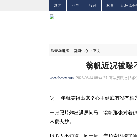
新闻
地产
移民
教育
玩乐温哥
温哥华港湾
>
新闻中心
>
正文
翁帆近况被曝
www.bcbay.com
| 2026-06-14 08:44:35 高学历疯批 |
6
条
“才一年就笑得出来？心里到底有没有杨先
一张照片炸出满屏问号，翁帆那张对着
来覆去炒。
很多人不知道，同一周，辛柏青因接了新