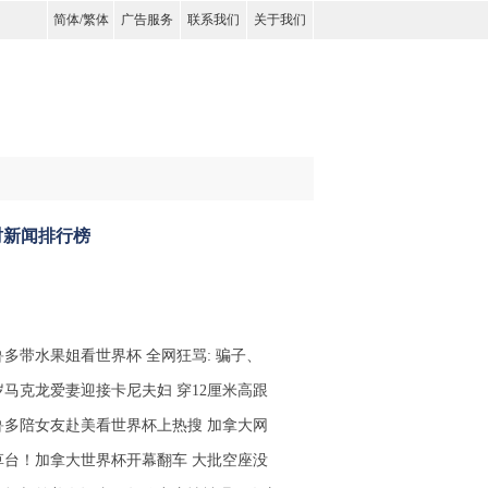
简体
/
繁体
广告服务
联系我们
关于我们
时新闻排行榜
鲁多带水果姐看世界杯 全网狂骂: 骗子、
3岁马克龙爱妻迎接卡尼夫妇 穿12厘米高跟
鲁多陪女友赴美看世界杯上热搜 加拿大网
草台！加拿大世界杯开幕翻车 大批空座没