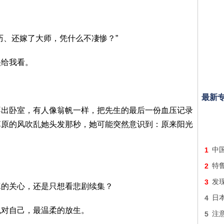
历、还嫁了大师，凭什么不凄惨？”
哭给我看。
最新
不出卧室，有人像翁帆一样，把先生的最后一份血压记录
草原的风吹乱她头发那秒，她可能突然意识到：原来阳光
1
中
2
特
3
发
真的关心，还是只想看悲剧续集？
4
日
也对自己，最温柔的放生。
5
注意