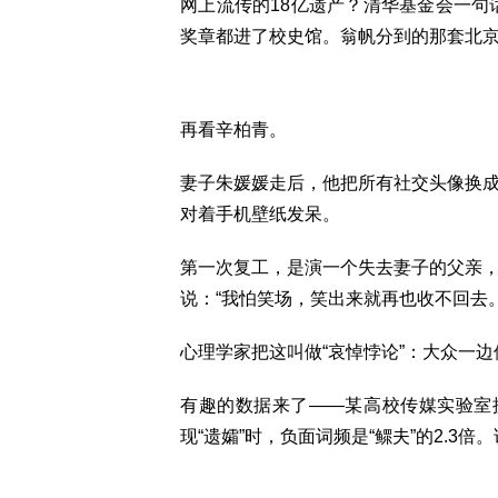
网上流传的18亿遗产？清华基金会一句
奖章都进了校史馆。翁帆分到的那套北
再看辛柏青。
妻子朱媛媛走后，他把所有社交头像换
对着手机壁纸发呆。
第一次复工，是演一个失去妻子的父亲
说：“我怕笑场，笑出来就再也收不回去。
心理学家把这叫做“哀悼悖论”：大众一边
有趣的数据来了——某高校传媒实验室
现“遗孀”时，负面词频是“鳏夫”的2.3