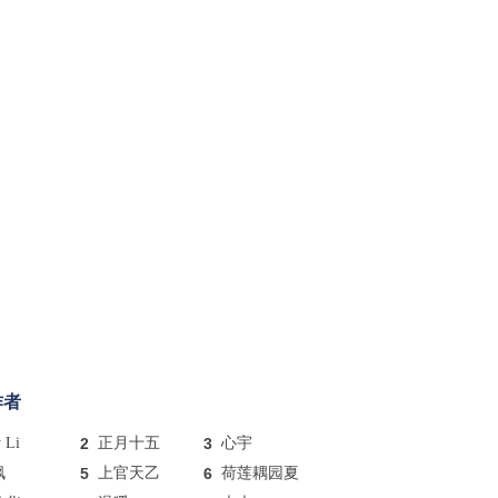
作者
y Li
2
正月十五
3
心宇
枫
5
上官天乙
6
荷莲耦园夏