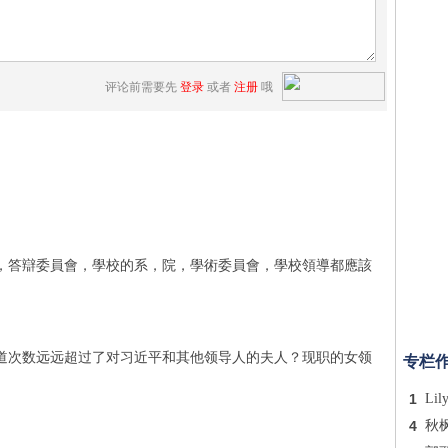
评论前需要先
登录
或者
注册
哦
，答辯委員會，學校的系，院，學術委員會，學校領導都應該
道次数远远超过了对习近平和其他领导人的夫人？现职的女领
专栏
1
Lil
4
秋