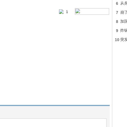
6
从身
1
7
崩
8
加国
9
炸
10
突发