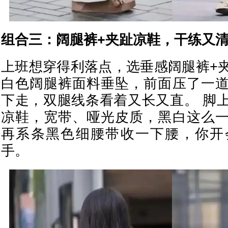
组合三：阔腿裤+夹趾凉鞋，干练又
上班想穿得利落点，选垂感阔腿裤+
白色阔腿裤面料垂坠，前面压了一
下走，双腿线条看着又长又直。 脚
凉鞋，宽带、哑光皮质，黑白这么
再系条黑色细腰带收一下腰，你开
手。