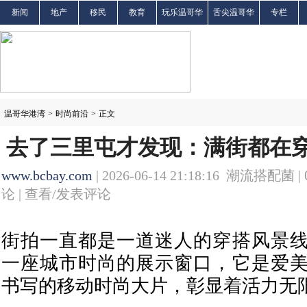
新闻
地产
移民
教育
玩乐温哥华
舌尖温哥华
专栏
温哥华港湾
>
时尚前沿
>
正文
去了三里屯才发现：满街都在穿
www.bcbay.com
| 2026-06-14 21:18:16 潮流搭配菌 |
论 |
查看/发表评论
街拍一直都是一道迷人的穿搭风景
一座城市时尚的展示窗口，它是爱
书写的移动时尚大片，彰显着活力无