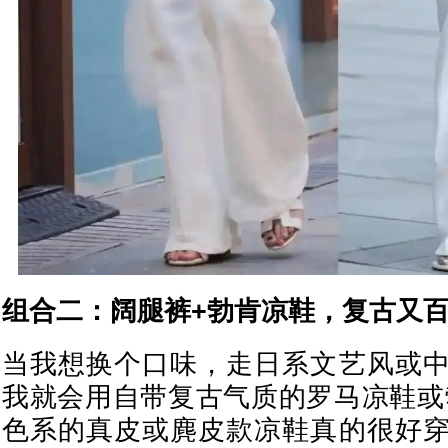
组合二：阔腿裤+勃肯凉鞋，复古又
当我想换个口味，走日系文艺风或
我就会用自带复古气质的罗马凉鞋或
色系的真皮或麂皮款凉鞋真的很好