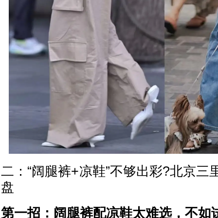
二：“阔腿裤+凉鞋”不够出彩?北京
盘
第一招：阔腿裤配凉鞋太难选，不如