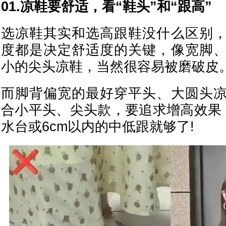
01.凉鞋要舒适，看“鞋头”和“跟高”
选凉鞋其实和选高跟鞋没什么区别
度都是决定舒适度的关键，像宽脚
小的尖头凉鞋，当然很容易被磨破皮
而脚背偏宽的最好穿平头、大圆头
合小平头、尖头款，要追求增高效果，选
水台或6cm以内的中低跟就够了!