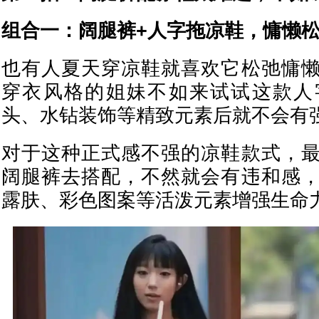
组合一：阔腿裤+人字拖凉鞋，慵懒
也有人夏天穿凉鞋就喜欢它松弛慵
穿衣风格的姐妹不如来试试这款人
头、水钻装饰等精致元素后就不会有
对于这种正式感不强的凉鞋款式，
阔腿裤去搭配，不然就会有违和感
露肤、彩色图案等活泼元素增强生命