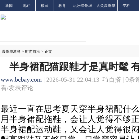
新闻
地产
移民
教育
玩乐温哥华
舌尖温哥华
专栏
温哥华港湾
>
时尚前沿
>
正文
半身裙配猫跟鞋才是真时髦 
www.bcbay.com
| 2026-05-31 22:04:13 巧百搭 |
0
条评
看/发表评论
最近一直在思考夏天穿半身裙配什
用半身裙配拖鞋，会让人觉得不够
半身裙配运动鞋，又会让人觉得很