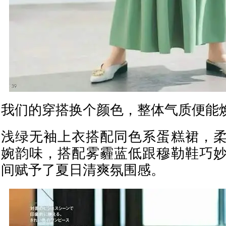
我们的穿搭换个颜色，整体气质便能
浅绿无袖上衣搭配同色系蛋糕裙，
婉韵味，搭配雾霾蓝低跟穆勒鞋巧
间赋予了夏日清爽氛围感。