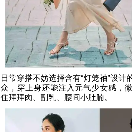
日常穿搭不妨选择含有“灯笼袖”设计
众，穿上身还能注入元气少女感，
住拜拜肉、副乳、腰间小肚腩。