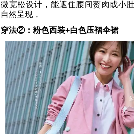
微宽松设计，能遮住腰间赘肉或小
自然呈现，
穿法②：粉色西装+白色压褶伞裙