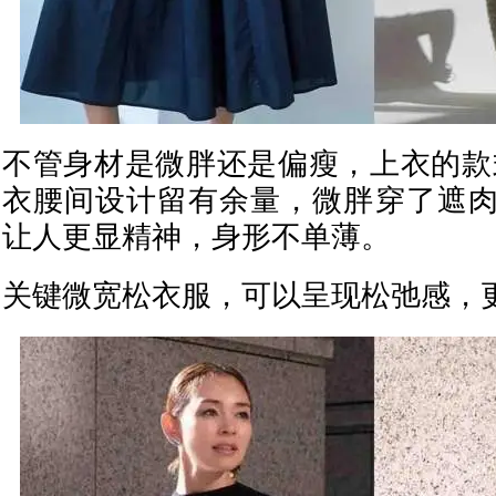
不管身材是微胖还是偏瘦，上衣的款
衣腰间设计留有余量，微胖穿了遮
让人更显精神，身形不单薄。
关键微宽松衣服，可以呈现松弛感，