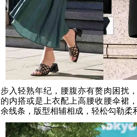
步入轻熟年纪，腰腹亦有赘肉困扰
的内搭或是上衣配上高腰收腰伞裙
余线条，版型相辅相成，轻松勾勒柔