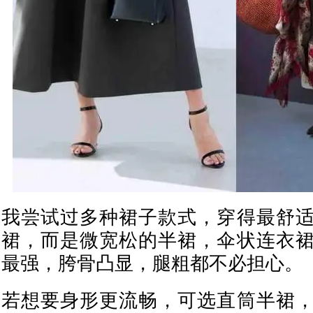
我尝试过多种裙子款式，穿得最舒
裙，而是微宽松的半裙，伞状连衣
最强，胯骨凸显，腿粗都不必担心。
若想要身形更流畅，可选直筒半裙