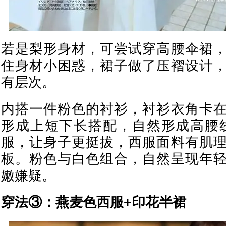
若是梨形身材，可尝试穿高腰伞裙
住身材小困惑，裙子做了压褶设计
有层次。
内搭一件粉色的衬衫，衬衫衣角卡
形成上短下长搭配，自然形成高腰
服，让身子更挺拔，西服面料有肌
板。粉色与白色组合，自然呈现年
嫩嫌疑。
穿法③：燕麦色西服+印花半裙