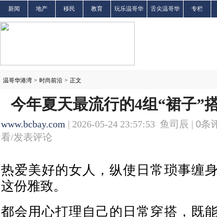
新闻
地产
移民
教育
玩乐温哥华
舌尖温哥华
专栏
温哥华港湾
>
时尚前沿
>
正文
今年夏天最流行的4组“裙子”
www.bcbay.com
| 2026-05-24 23:57:53 鱼司辰 |
0
条评
看/发表评论
热爱美好的女人，纵使日常琐事缠
这份雅致。
都会用心打理自己的日常穿搭，既