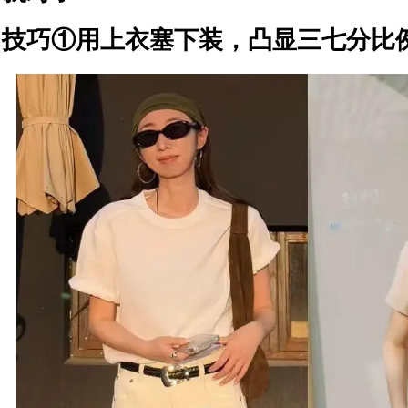
技巧①用上衣塞下装，凸显三七分比