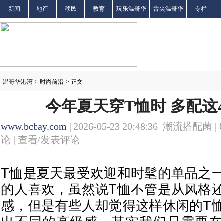
新闻
地产
移民
教育
玩乐温哥华
舌尖温哥华
专栏
温哥华港湾
>
时尚前沿
>
正文
今年夏天穿T恤时 多配这4
www.bcbay.com
| 2026-05-23 20:48:36 潮流搭配菌 |
论 |
查看/发表评论
T恤是夏天最受欢迎和时髦的单品之
的人喜欢，虽然说T恤不管是从风格
感，但是有些人却觉得这样休闲的T