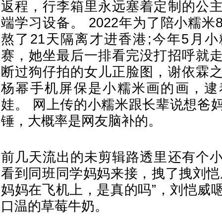
返程，行李箱里永远塞着定制的公
端学习设备。 2022年为了陪小糯
熬了21天隔离才进香港;今年5月
赛，她坐最后一排看完没打招呼就
断过狗仔拍的女儿正脸图，谢依霖
杨幂手机屏保是小糯米画的画，逮
娃。 网上传的小糯米跟长辈说想爸
锤，大概率是网友脑补的。
前几天流出的未剪辑路透里还有个
看到同班同学妈妈来接，拽了拽刘恺
妈妈在飞机上，是真的吗”，刘恺威
口温的草莓牛奶。