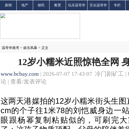
新闻
地产
移民
教育
玩乐温哥华
舌尖温哥华
专栏
温哥华港湾
>
娱乐风暴
>
正文
12岁小糯米近照惊艳全网 
www.bcbay.com
| 2026-07-07 17:43:07 冷门剧矿工 |
论 |
查看/发表评论
这两天港媒拍的12岁小糯米街头生图
cm的个子往1米78的刘恺威身边一
眼跟杨幂复制粘贴似的，可刷完大