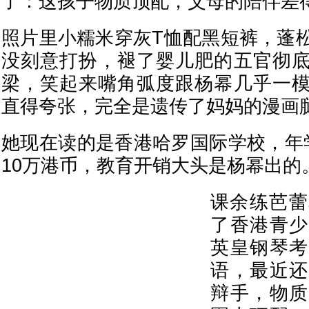
了：这孩子物质顶配，父母的陪伴差
照片里小糯米穿灰T恤配黑短裤，蓬
没刻意打扮，褪了婴儿肥的五官彻
梁，笑起来嘴角弧度跟杨幂几乎一
直得夸张，完全是遗传了妈妈的漫画
她现在读的是香港哈罗国际学校，年
10万港币，教育开销大头是杨幂出的
课余练芭蕾
了香港青少
英皇钢琴考
语，最近还
辩手，物质