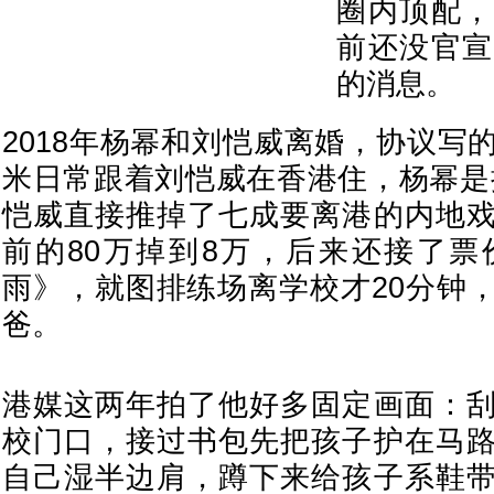
圈内顶配，
前还没官宣
的消息。
2018年杨幂和刘恺威离婚，协议写
米日常跟着刘恺威在香港住，杨幂是
恺威直接推掉了七成要离港的内地
前的80万掉到8万，后来还接了票
雨》，就图排练场离学校才20分钟
爸。
港媒这两年拍了他好多固定画面：
校门口，接过书包先把孩子护在马
自己湿半边肩，蹲下来给孩子系鞋