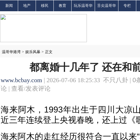
新闻
地产
移民
教育
玩乐温哥华
舌尖温哥华
专栏
温哥华港湾
>
娱乐风暴
>
正文
都离婚十几年了 还在和
www.bcbay.com
| 2026-07-06 18:25:33 不只八卦 |
0
论 |
查看/发表评论
海来阿木，1993年出生于四川大凉
近三年连续登上央视春晚，还上过《
海来阿木的走红经历很符合一直以来“