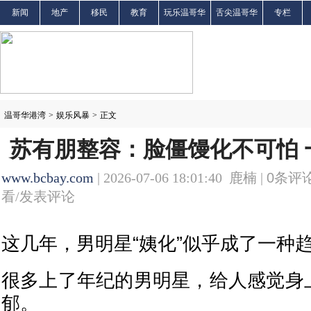
新闻
地产
移民
教育
玩乐温哥华
舌尖温哥华
专栏
温哥华港湾
>
娱乐风暴
>
正文
苏有朋整容：脸僵馒化不可怕 
www.bcbay.com
| 2026-07-06 18:01:40 鹿楠 |
0
条评论
看/发表评论
这几年，男明星“姨化”似乎成了一种
很多上了年纪的男明星，给人感觉身上
郁。