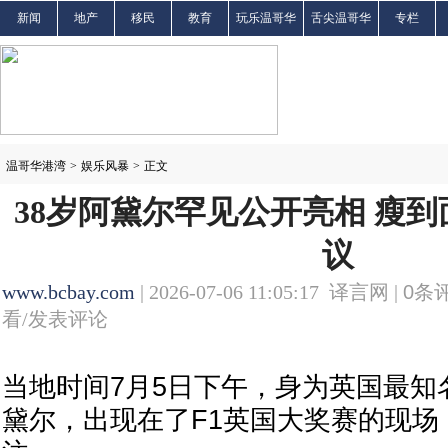
新闻
地产
移民
教育
玩乐温哥华
舌尖温哥华
专栏
温哥华港湾
>
娱乐风暴
>
正文
38岁阿黛尔罕见公开亮相 瘦
议
www.bcbay.com
| 2026-07-06 11:05:17 译言网 |
0
条评
看/发表评论
当地时间7月5日下午，身为英国最知
黛尔，出现在了F1英国大奖赛的现场