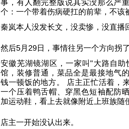
事，有人翻完整版说其实没那么严
个：一个带着伤病硬扛的前辈，不该
秦岚本人没发长文，没卖惨，没直播
然后5月29日，事情往另一个方向拐
安徽芜湖镜湖区，一家叫"大路自助
馆，装修普通，菜品全是最接地气
钱一顿饭的地方。 店主正忙活着，
一个压着鸭舌帽、穿黑色短袖配防
加运动鞋，看上去就像附近上班族随
店主一开始没认出来。