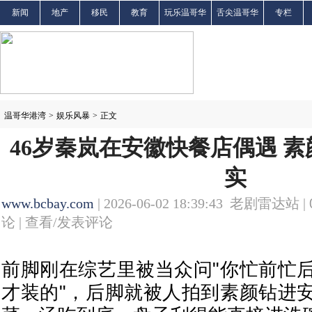
新闻
地产
移民
教育
玩乐温哥华
舌尖温哥华
专栏
温哥华港湾
>
娱乐风暴
>
正文
46岁秦岚在安徽快餐店偶遇 
实
www.bcbay.com
| 2026-06-02 18:39:43 老剧雷达站 |
论 |
查看/发表评论
前脚刚在综艺里被当众问"你忙前忙
才装的"，后脚就被人拍到素颜钻进