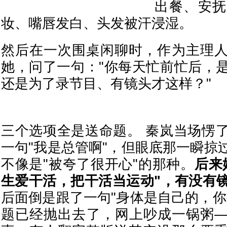
出餐、安抚
妆、嘴唇发白、头发被汗浸湿。
然后在一次围桌闲聊时，作为主理
她，问了一句："你每天忙前忙后，
还是为了录节目、有镜头才这样？"
三个选项全是送命题。 秦岚当场愣
一句"我是总管啊"，但眼底那一瞬掠
不像是"被夸了很开心"的那种。
后来
生爱干活，把干活当运动"，有没有
后面倒是跟了一句"身体是自己的，你
题已经抛出去了，网上吵成一锅粥