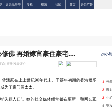
华
舌尖温哥华
专栏
视频
社团
黄页
分类广告
佛 再婚嫁富豪住豪宅....
24小
评论 |
查看/发表评论
，曾活跃在上上世纪90年代末、千禧年初期的香港娱乐
1
开战
，成为了豪门阔太太。
2
搬
3
小
为“失踪人口”。她的社交媒体经常都在更新，和网友互
4
突发