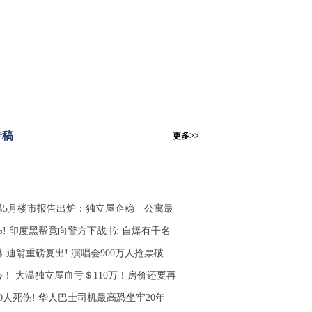
专稿
更多>>
温5月楼市报告出炉：独立屋企稳 公寓最
怖! 印度黑帮竟向警方下战书: 自爆有千名
·迪翁重磅复出! 演唱会900万人抢票破
心！ 大温独立屋血亏＄110万！房价还要再
0人死伤! 华人巴士司机最高恐坐牢20年