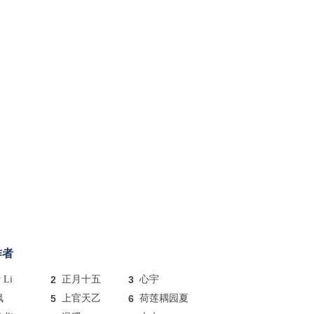
作者
y Li
2
正月十五
3
心宇
枫
5
上官天乙
6
荷莲耦园夏