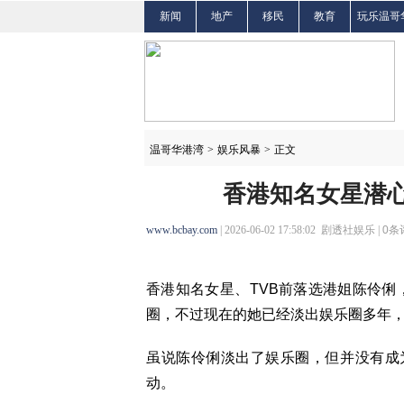
新闻
地产
移民
教育
玩乐温哥
温哥华港湾
>
娱乐风暴
>
正文
香港知名女星潜心修
www.bcbay.com
| 2026-06-02 17:58:02 剧透社娱乐 |
0
条
香港知名女星、TVB前落选港姐陈伶俐
圈，不过现在的她已经淡出娱乐圈多年
虽说陈伶俐淡出了娱乐圈，但并没有成
动。