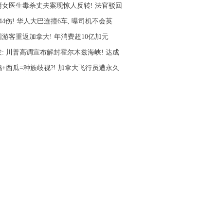
裔女医生毒杀丈夫案现惊人反转! 法官驳回
44伤! 华人大巴连撞6车, 曝司机不会英
国游客重返加拿大! 年消费超10亿加元
发: 川普高调宣布解封霍尔木兹海峡! 达成
鸡+西瓜=种族歧视?! 加拿大飞行员遭永久