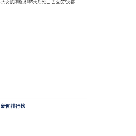
拿大女孩摔断胳膊5天后死亡 去医院2次都
时新闻排行榜