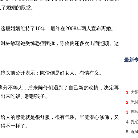
入了婚姻的殿堂。
段婚姻维持了10年，最终在2008年两人宣布离婚。
当时林敏聪饱受惊恐症困扰，陈伶俐还多次出面照顾。这
最新
在镜头前公开表示：陈伶俐是好女人、有情有义。
缘分不等人，后来陈伶俐遇到了自己新的恋情，决定再
1
大
尔出来吃饭、聊聊孩子。
2
恐
3
席琳
，给人的感觉就是很舒服，很有气质。毕竟潜心修佛，又
4
扎
变得不一样了。
5
近5