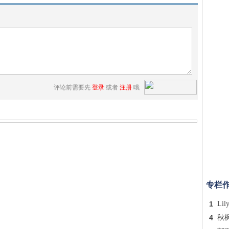
评论前需要先
登录
或者
注册
哦
专栏
1
Lil
4
秋