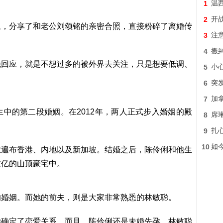
1
温
2
开战
上，分享了和老公刘颂铭的亲密合照，直接粉碎了离婚传
3
注
4
搬
绝回应，就是不想过多的被外界去关注，只是想要低调、
5
小
6
突发
7
加
中的第二段婚姻。在2012年，两人正式步入婚姻的殿
8
席琳
9
扎
10
如
业遍布香港、内地以及新加坡。结婚之后，陈伶俐和他生
过亿的山顶豪宅中。
的婚姻。而她的前夫，则是大家非常熟悉的林敏聪。
聪确定了恋爱关系。而且，陈伶俐还是未婚先孕。林敏聪