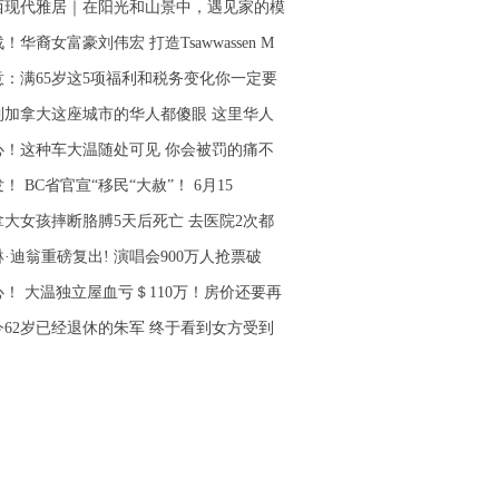
西现代雅居｜在阳光和山景中，遇见家的模
！华裔女富豪刘伟宏 打造Tsawwassen M
意：满65岁这5项福利和税务变化你一定要
到加拿大这座城市的华人都傻眼 这里华人
心！这种车大温随处可见 你会被罚的痛不
！ BC省官宣“移民“大赦”！ 6月15
拿大女孩摔断胳膊5天后死亡 去医院2次都
·迪翁重磅复出! 演唱会900万人抢票破
心！ 大温独立屋血亏＄110万！房价还要再
今62岁已经退休的朱军 终于看到女方受到