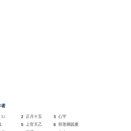
作者
y Li
2
正月十五
3
心宇
枫
5
上官天乙
6
荷莲耦园夏