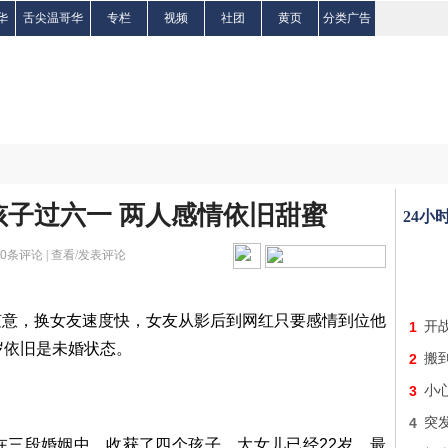
华
舌尖温哥华
专栏
视频
社团
黄页
分类广告
子过六一 两人感情依旧甜蜜
24小
0
条评论 |
查看/发表评论
随意，换女友速度快，女友从影后到网红只要感情到位他
1
开战
岁依旧是未婚状态。
2
搬
3
小
4
突发
在三段婚姻中，收获了四个孩子，大女儿已经22岁，最