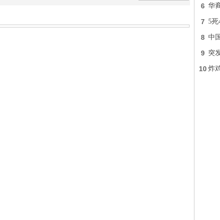
6
华
7
5死
8
中
9
突
10
炸