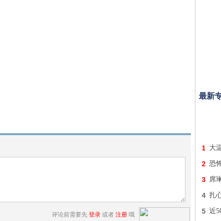
最新
1
大
2
恐
3
席琳
4
扎
5
近5
评论前需要先
登录
或者
注册
哦