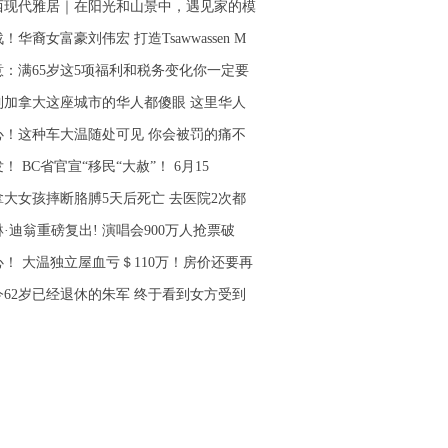
西现代雅居｜在阳光和山景中，遇见家的模
！华裔女富豪刘伟宏 打造Tsawwassen M
意：满65岁这5项福利和税务变化你一定要
到加拿大这座城市的华人都傻眼 这里华人
心！这种车大温随处可见 你会被罚的痛不
！ BC省官宣“移民“大赦”！ 6月15
拿大女孩摔断胳膊5天后死亡 去医院2次都
·迪翁重磅复出! 演唱会900万人抢票破
心！ 大温独立屋血亏＄110万！房价还要再
今62岁已经退休的朱军 终于看到女方受到