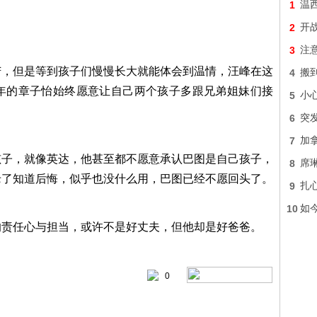
1
温
2
开战
3
注
苦，但是等到孩子们慢慢长大就能体会到温情，汪峰在这
4
搬
年的章子怡始终愿意让自己两个孩子多跟兄弟姐妹们接
5
小
6
突发
7
加
孩子，就像英达，他甚至都不愿意承认巴图是自己孩子，
8
席琳
老了知道后悔，似乎也没什么用，巴图已经不愿回头了。
9
扎
10
如
的责任心与担当，或许不是好丈夫，但他却是好爸爸。
0