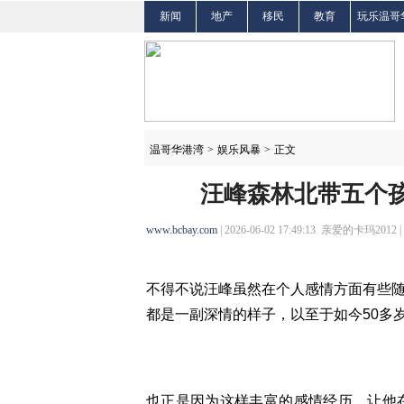
新闻
地产
移民
教育
玩乐温哥
温哥华港湾
>
娱乐风暴
>
正文
汪峰森林北带五个孩
www.bcbay.com
| 2026-06-02 17:49:13 亲爱的卡玛2012 |
不得不说汪峰虽然在个人感情方面有些
都是一副深情的样子，以至于如今50多
也正是因为这样丰富的感情经历，让他