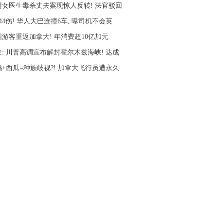
裔女医生毒杀丈夫案现惊人反转! 法官驳回
44伤! 华人大巴连撞6车, 曝司机不会英
国游客重返加拿大! 年消费超10亿加元
发: 川普高调宣布解封霍尔木兹海峡! 达成
鸡+西瓜=种族歧视?! 加拿大飞行员遭永久