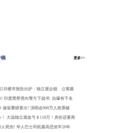
专稿
更多>>
温5月楼市报告出炉：独立屋企稳 公寓最
怖! 印度黑帮竟向警方下战书: 自爆有千名
·迪翁重磅复出! 演唱会900万人抢票破
心！ 大温独立屋血亏＄110万！房价还要再
0人死伤! 华人巴士司机最高恐坐牢20年