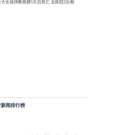
拿大女孩摔断胳膊5天后死亡 去医院2次都
时新闻排行榜