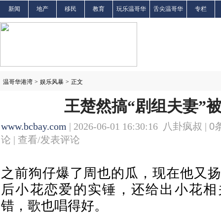
新闻
地产
移民
教育
玩乐温哥华
舌尖温哥华
专栏
温哥华港湾
>
娱乐风暴
>
正文
王楚然搞“剧组夫妻”
www.bcbay.com
| 2026-06-01 16:30:16 八卦疯叔 |
0
论 |
查看/发表评论
之前狗仔爆了周也的瓜，现在他又扬
后小花恋爱的实锤，还给出小花相
错，歌也唱得好。