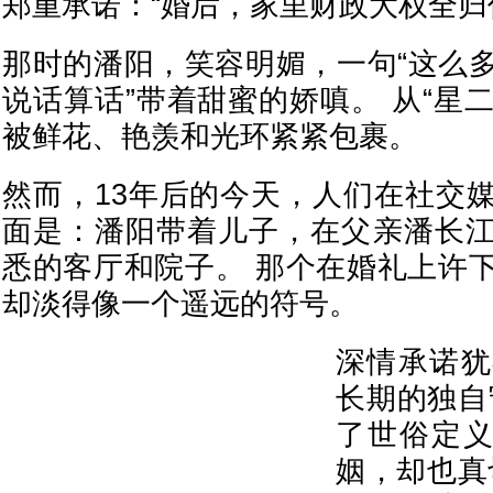
郑重承诺：“婚后，家里财政大权全归你
那时的潘阳，笑容明媚，一句“这么
说话算话”带着甜蜜的娇嗔。 从“星二
被鲜花、艳羡和光环紧紧包裹。
然而，13年后的今天，人们在社交
面是：潘阳带着儿子，在父亲潘长
悉的客厅和院子。 那个在婚礼上许
却淡得像一个遥远的符号。
深情承诺犹
长期的独自
了世俗定义
姻，却也真