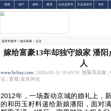
新闻
地产
移民
教育
玩乐温哥华
舌尖温哥华
专栏
温哥华港湾
>
娱乐风暴
>
正文
嫁给富豪13年却独守娘家 潘
人
www.bcbay.com
| 2026-05-31 19:43:59 雏菊耳语集 |
论 |
查看/发表评论
2012年，一场轰动京城的婚礼上，
的和田玉籽料递给新娘潘阳，面对