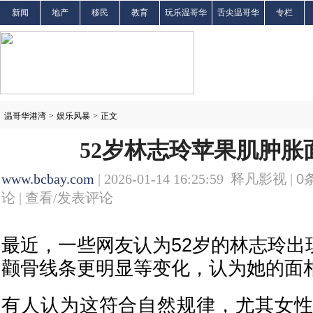
新闻
地产
移民
教育
玩乐温哥华
舌尖温哥华
专栏
温哥华港湾
>
娱乐风暴
>
正文
52岁林志玲苹果肌肿胀
www.bcbay.com
| 2026-01-14 16:25:59 释凡影视 |
0
论 |
查看/发表评论
最近，一些网友认为52岁的林志玲出
颧骨线条更明显等变化，认为她的面
有人认为这符合自然规律，尤其女性