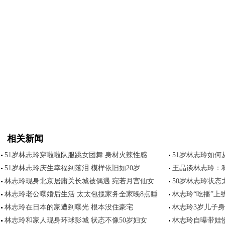
相关新闻
51岁林志玲穿啦啦队服跳女团舞 身材火辣性感
51岁林志玲如
51岁林志玲庆生幸福到落泪 模样依旧如20岁
王晶谈林志玲：
林志玲现身北京居庸关长城被偶遇 宛若月宫仙女
50岁林志玲状态
林志玲老公曝婚后生活 太太包揽家务全家晚8点睡
林志玲“吃播”上
林志玲在日本的家遭到曝光 根本没住豪宅
林志玲3岁儿子
林志玲和家人现身环球影城 状态不像50岁妇女
林志玲自曝带娃