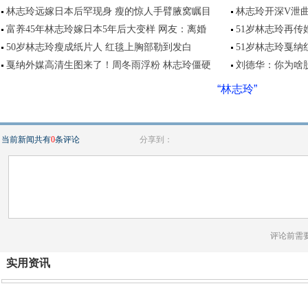
林志玲远嫁日本后罕现身 瘦的惊人手臂腋窝瞩目
林志玲开深V泄曲
富养45年林志玲嫁日本5年后大变样 网友：离婚
51岁林志玲再传婚
50岁林志玲瘦成纸片人 红毯上胸部勒到发白
51岁林志玲戛纳
戛纳外媒高清生图来了！周冬雨浮粉 林志玲僵硬
刘德华：你为啥
“林志玲”
当前新闻共有
0
条评论
分享到：
评论前需
实用资讯