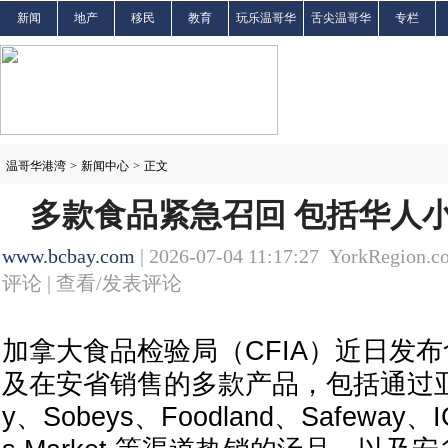
新闻
地产
移民
教育
玩乐温哥华
舌尖温哥华
专栏
温哥华港湾
>
新闻中心
>
正文
多款食品紧急召回 包括华人
www.bcbay.com
| 2026-07-04 11:17:27 YorkRegion.c
评论 |
查看/发表评论
加拿大食品检验局（CFIA）近日发
及在安省销售的多款产品，包括通过亚马
y、Sobeys、Foodland、Safeway、IG