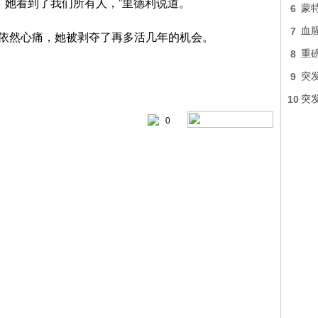
，她看到了我们所有人，”里德利说道。
6
蒙
7
血
们依然心痛，她被剥夺了再多活几年的机会。
8
重
9
突
10
突
0