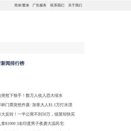
简体
/
繁体
广告服务
联系我们
关于我们
时新闻排行榜
航突然下狠手！数万人收入恐大缩水
杯门票突然作废: 加拿大人$1.1万打水漂
市大反转！一半公寓不到50万，镇屋却快买
拿$1000 3名印度男子夜袭大温民宅