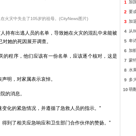
1
加
2
要
火灾中失去了105岁的祖母。(CityNews图片)
3
加退
4
从
有人持有出逃人员的名单，导致她在火灾的混乱中未能被
5
卑
已对她的死因展开调查。
6
加
相关的程序，他们应该有一份名单，应该逐个核对，这是
7
蒙
8
水
发表声明，对家属表示哀悼。
9
多
10
萌
老院的消息。
速变化的紧急情况，并遵循了急救人员的指示。”
，得到了相关应急响应和卫生部门合作伙伴的赞扬。”