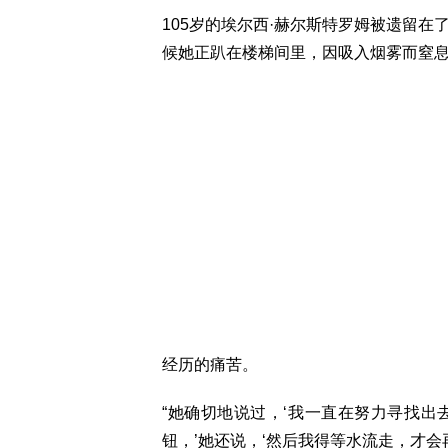
105岁的埃尔西·赫尔斯特罗姆被遗留
候她正趴在楼梯间里，因吸入烟雾而窒
经历的痛苦。
“她确切地说过，‘我一直在努力寻找
钮，’她还说，‘然后我得等水流走，才会