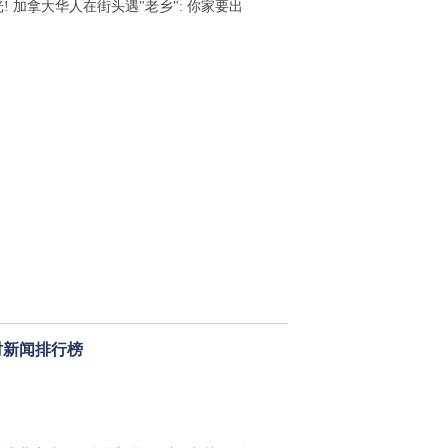
! 加拿大华人在街头遇"老乡": 你家要出
时新闻排行榜