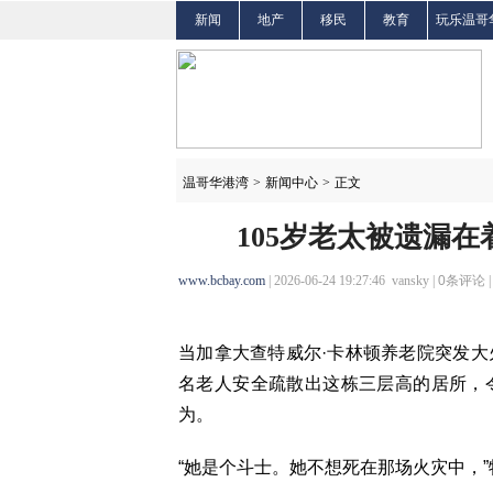
新闻
地产
移民
教育
玩乐温哥
温哥华港湾
>
新闻中心
>
正文
105岁老太被遗漏
www.bcbay.com
| 2026-06-24 19:27:46 vansky |
0
条评论 
当加拿大查特威尔·卡林顿养老院突发
名老人安全疏散出这栋三层高的居所，
为。
“她是个斗士。她不想死在那场火灾中，