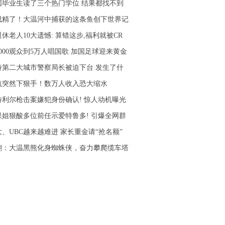
国毕业生读了三个热门学位 结果都找不到
成精了！大温河中捕获的这条鱼创下世界记
休老人10大遗憾: 算错这步,福利就被CR
8000观众到5万人唱国歌 加国足球迎来黄金
诗第二大城市警察局长被迫下台 发生了什
航突然下狠手！数万人收入恐大缩水
特利尔枪击案嫌犯身份确认! 惊人动机曝光
果姐狠酸多位前任示爱特鲁多! 引爆全网群
大、UBC越来越难进 家长重金请“抢名额”
翻：大温黑熊化身蜘蛛侠，奋力攀爬缆车塔