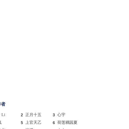
作者
y Li
2
正月十五
3
心宇
枫
5
上官天乙
6
荷莲耦园夏