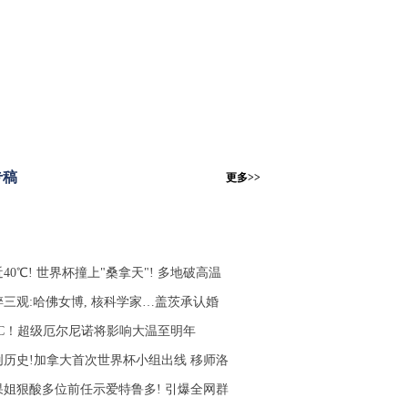
专稿
更多>>
40℃! 世界杯撞上"桑拿天"! 多地破高温
碎三观:哈佛女博, 核科学家…盖茨承认婚
5°C！超级厄尔尼诺将影响大温至明年
创历史!加拿大首次世界杯小组出线 移师洛
果姐狠酸多位前任示爱特鲁多! 引爆全网群