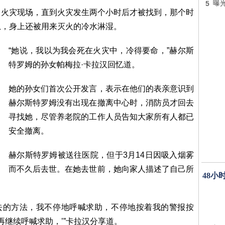
5
曝光
在了火灾现场，直到火灾发生两个小时后才被找到，那个时
息，身上还被用来灭火的冷水淋湿。
“她说，我以为我会死在火灾中，冷得要命，”赫尔斯
特罗姆的孙女帕梅拉·卡拉汉回忆道。
她的孙女们首次公开发言，表示在他们的表亲意识到
赫尔斯特罗姆没有出现在撤离中心时，消防员才回去
寻找她，尽管养老院的工作人员告知大家所有人都已
安全撤离。
赫尔斯特罗姆被送往医院，但于3月14日因吸入烟雾
而不久后去世。在她去世前，她向家人描述了自己所
48小
出去的方法，我不停地呼喊求助，不停地按着我的警报按
再继续呼喊求助，’”卡拉汉分享道。