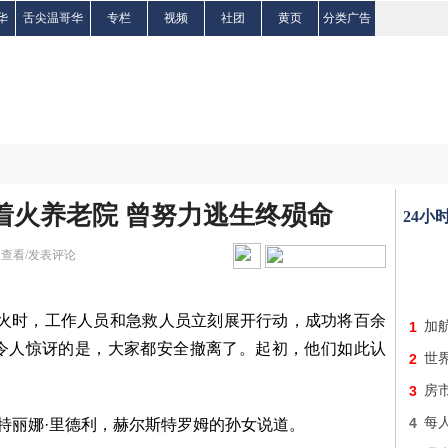
华
舌尖温哥华
专栏
视频
社团
黄页
分类广告
在着火养老院 曾努力逃生终殒命
24小
|
查看/发表评论
大火时，工作人员和急救人员立刻展开行动，成功将百余
1
加
令人惊讶的是，大家都安全撤离了。起初，他们如此认
2
世界
3
房
4
每人
”特丽娜·里德利，赫尔斯特罗姆的孙女说道。