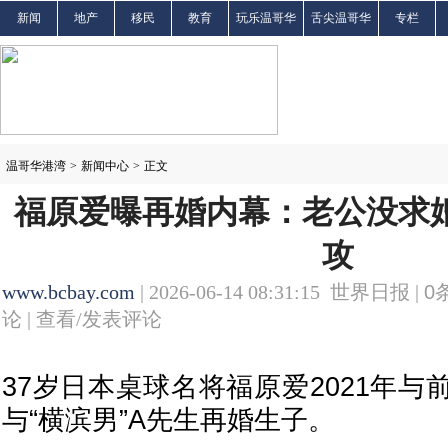
新闻
地产
移民
教育
玩乐温哥华
舌尖温哥华
专栏
温哥华港湾
>
新闻中心
>
正文
福原爱曝再婚内幕：老公没求婚
攻
www.bcbay.com
| 2026-06-14 08:31:15 世界日报 |
0
论 |
查看/发表评论
37岁日本桌球名将福原爱2021年
与“横滨男”A先生再婚生子。